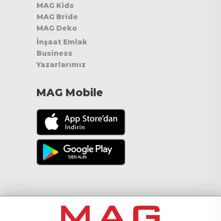
MAG Kids
MAG Bride
MAG Deko
İnşaat Emlak
Business
Yazarlarımız
MAG Mobile