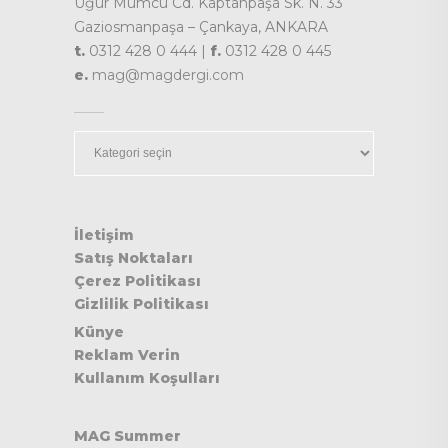
Uğur Mumcu Cd. Kaptanpaşa Sk. N. 33
Gaziosmanpaşa – Çankaya, ANKARA
t.
0312 428 0 444 |
f.
0312 428 0 445
e.
mag@magdergi.com
Kategoriler
İletişim
Satış Noktaları
Çerez Politikası
Gizlilik Politikası
Künye
Reklam Verin
Kullanım Koşulları
MAG Summer