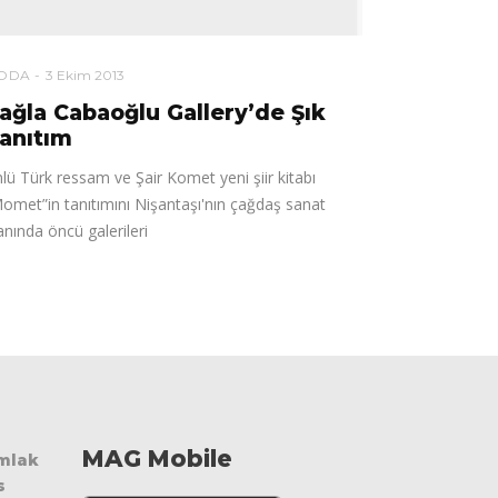
ODA
3 Ekim 2013
ağla Cabaoğlu Gallery’de Şık
anıtım
lü Türk ressam ve Şair Komet yeni şiir kitabı
omet”in tanıtımını Nişantaşı'nın çağdaş sanat
anında öncü galerileri
MAG Mobile
Emlak
s