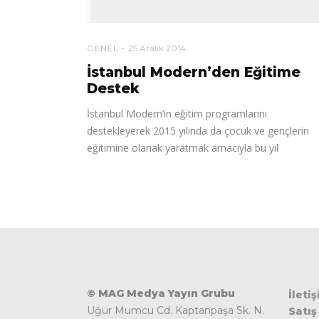
GENEL
25 Aralık 2014
İstanbul Modern’den Eğitime
Destek
İstanbul Modern’in eğitim programlarını
destekleyerek 2015 yılında da çocuk ve gençlerin
eğitimine olanak yaratmak amacıyla bu yıl
© MAG Medya Yayın Grubu
İleti
Uğur Mumcu Cd. Kaptanpaşa Sk. N.
Satış