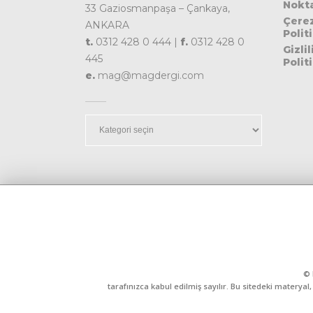
Nokta
33 Gaziosmanpaşa – Çankaya,
Çere
ANKARA
Polit
t.
0312 428 0 444 |
f.
0312 428 0
Gizlil
445
Polit
e.
mag@magdergi.com
Kategoriler
© 
tarafınızca kabul edilmiş sayılır. Bu sitedeki matery