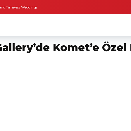
meless Weddings
Bodrum’dan İngiltere’ye Kısa Bir Yolculuk
Bodrum’un Al
allery’de Komet’e Özel