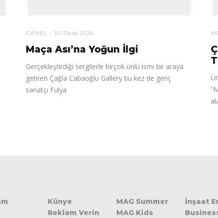
GENEL
30 Ocak 2014
M
Maça Ası’na Yoğun İlgi
Ç
T
Gerçekleştirdiği sergilerle birçok ünlü ismi bir araya
Ün
getiren Çağla Cabaoğlu Gallery bu kez de genç
“M
sanatçı Fulya
al
şim
Künye
MAG Summer
İnşaat 
Reklam Verin
MAG Kids
Busines