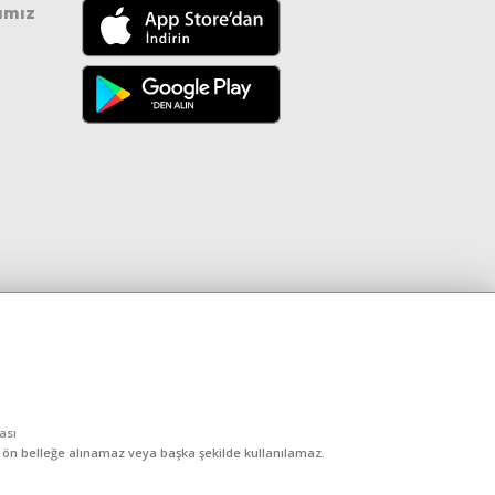
ımız
kası
, ön belleğe alınamaz veya başka şekilde kullanılamaz.