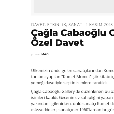
DAVET
,
ETKINLIK
,
SANAT
1 KASIM 2013
Çağla Cabaoğlu G
Özel Davet
yazan:
MAG
Ülkemizin önde gelen sanatçılarından Komet’
tanıtımı yapılan “Komet Momet” şiir kitabı 
yemeği davetiyle seçkin isimlere tanıtıldı.
Çağla Cabaoğlu Gallery’de düzenlenen bu öze
isimleri katıldı. Gecenin ev sahipliğini ya
yakından ilgilenirken, ünlü sanatçı Komet de 
müsveddeleri, sanatçının 1960’lardan bugüne 