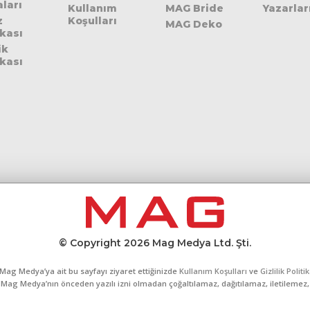
ları
Kullanım
MAG Bride
Yazarlar
z
Koşulları
MAG Deko
ikası
ik
ikası
© Copyright 2026 Mag Medya Ltd. Şti.
Mag Medya’ya ait bu sayfayı ziyaret ettiğinizde
Kullanım Koşulları
ve
Gizlilik Politi
al, Mag Medya’nın önceden yazılı izni olmadan çoğaltılamaz, dağıtılamaz, iletilemez