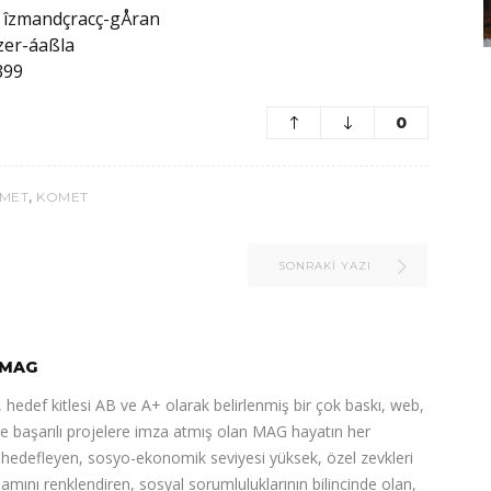
0
,
OMET
KOMET
SONRAKI YAZI
MAG
 hedef kitlesi AB ve A+ olarak belirlenmiş bir çok baskı, web,
de başarılı projelere imza atmış olan MAG hayatın her
ı hedefleyen, sosyo-ekonomik seviyesi yüksek, özel zevkleri
şamını renklendiren, sosyal sorumluluklarının bilincinde olan,