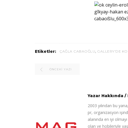
,
Etiketler:
ÇAĞLA CABAOĞLU
GALLERY'DE K
ÖNCEKI YAZI
Yazar Hakkında
/
2003 yılından bu yana,
pr, organizasyon işin
alanında en iyi olmay
olan ve hobileriyle ya