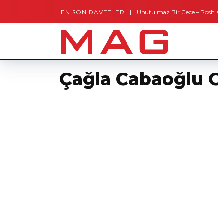
EN SON DAVETLER
Gaziantep’te Unutulmaz Bir Gece – Posh and Ti
Çağla Cabaoğlu G