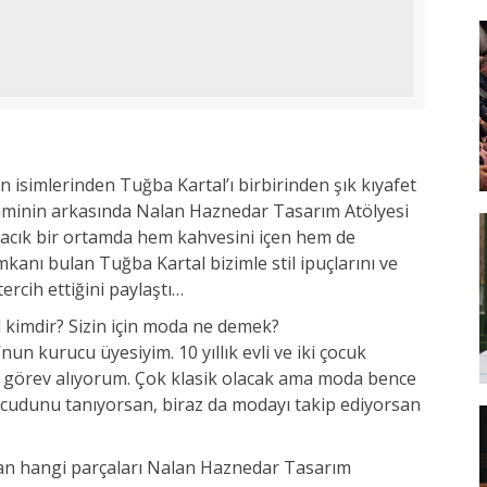
n isimlerinden Tuğba Kartal’ı birbirinden şık kıyafet
giyiminin arkasında Nalan Haznedar Tasarım Atölyesi
cacık bir ortamda hem kahvesini içen hem de
kanı bulan Tuğba Kartal bizimle stil ipuçlarını ve
rcih ettiğini paylaştı…
l kimdir? Sizin için moda ne demek?
un kurucu üyesiyim. 10 yıllık evli ve iki çocuk
 görev alıyorum. Çok klasik olacak ama moda bence
vücudunu tanıyorsan, biraz da modayı takip ediyorsan
zdan hangi parçaları Nalan Haznedar Tasarım