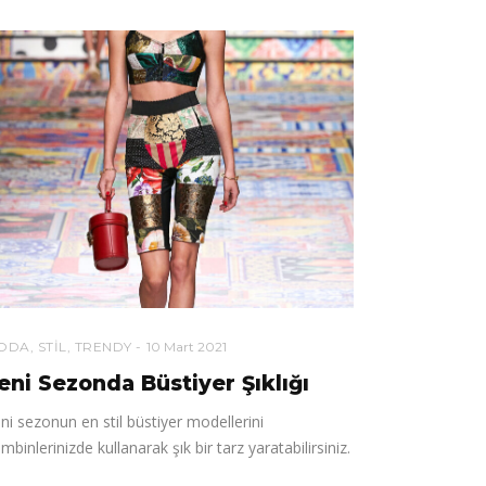
ODA
,
STIL
,
TRENDY
10 Mart 2021
eni Sezonda Büstiyer Şıklığı
ni sezonun en stil büstiyer modellerini
mbinlerinizde kullanarak şık bir tarz yaratabilirsiniz.