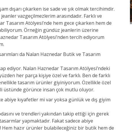
am dışarı çıkarken ise sade ve şık olmak tercihimdir.
 jeanler vazgeçilmezlerim arasındadır. Farklı ve
edar Tasarım Atölyesi’nde hem gece çıkarken hem de
abiliyorum. Örneğin gündüz jeanlerin üzerine
Haznedar Tasarım Atölyesi’nden tercih ediyorum
m.
tasarımları da Nalan Haznedar Butik ve Tasarım
tap ediyor. Nalan Haznedar Tasarım Atölyesi’ndeki
yüzden her parça kişiye özel ve farklı. Ben de farklı
ellikle tasarım ürünler giyiniyorum. Özellikle özel
eli üstünde görünce insan çok mutlu oluyor.
 abiye kıyafetler mi var yoksa günlük ve dış giyim
ını ve trendleri yakından takip ettiği için gerek
 tasarmlar yapmaktadır. Fakat sadece abiye
n! Hem hazır ürünler bulabileceğiniz bir butik hem de