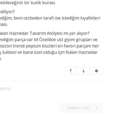
ebileceğiniz bir butik burası.
diliyor?
iğim, beni cezbeden tarafı ise istediğim kıyafetleri
ması.
lan Haznedar Tasarım Atölyesi mi yer alıyor?
iğim parça var ki! Özellikle üst giyim grupları ve
e sezon trendi peplum bluzleri en favori parçam her
kalitesi ve bana özel olduğu için Nalan Haznedar
.
0
ARTAL
SONRAKI YAZI