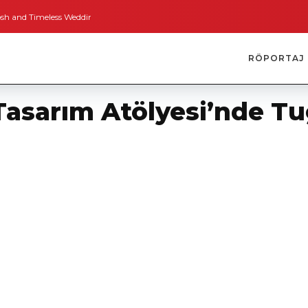
imeless Weddings
Bodrum’dan İngiltere’ye Kısa Bir Yolculuk
Bodrum’un A
RÖPORTAJ
asarım Atölyesi’nde Tuğ
i