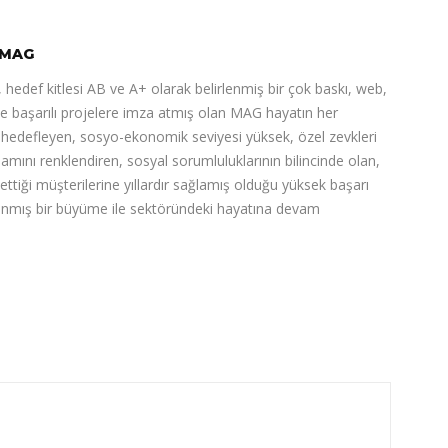
MAG
 hedef kitlesi AB ve A+ olarak belirlenmiş bir çok baskı, web,
de başarılı projelere imza atmış olan MAG hayatın her
ı hedefleyen, sosyo-ekonomik seviyesi yüksek, özel zevkleri
şamını renklendiren, sosyal sorumluluklarının bilincinde olan,
 ettiği müşterilerine yıllardır sağlamış olduğu yüksek başarı
nlanmış bir büyüme ile sektöründeki hayatına devam