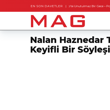
EN SON DAVETLER
Gaziantep’te Unutulmaz Bir Gece – Posh and T
Nalan Haznedar T
Keyifli Bir Söyleş