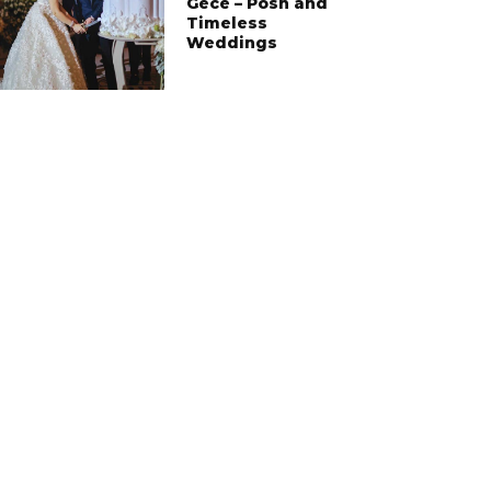
Gece – Posh and
Timeless
Weddings