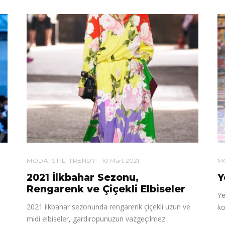
MODA
,
STIL
,
TRENDY
10 Mart 2021
M
2021 İlkbahar Sezonu,
Y
Rengarenk ve Çiçekli Elbiseler
Ye
2021 ilkbahar sezonunda rengarenk çiçekli uzun ve
ko
midi elbiseler, gardıropunuzun vazgeçilmez