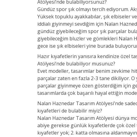
Atölyesi’nde bulabiliyorsunuz?
Gündüz spor şık olmayı tercih ediyorum. Akş
Yüksek topuklu ayakkabılar, şık elbiseler ve
iddialı giyinmeyi sevdiğim için Nalan Hazn
gündüz giyebileceğim spor şık parçalar bul
giyebileceğim bluzler ve gömlekleri Nalan 
gece ise şık elbiseleri yine burada buluyoru
Hazır kıyafetlerin yanısıra kendinize özel 
Atölyesi’nde bulabiliyor musunuz?
Evet modeller, tasarımlar benim zevkime hi
parçalar zaten en fazla 2-3 tane dikiliyor. O 
parçalar giyinmeye özen gösterdiğim için gen
tasarımlarda çok başarılı hayal ettiğin mod
Nalan Haznedar Tasarım Atölyesi’nde sadece
kıyafetleri de bulabilir miyiz?
Nalan Haznedar Tasarım Atölyesi dünya modas
abiye gerekse günlük kıyafetlerde çok özel
kıyafetler yok; 2. katta olmasına aldanmayı