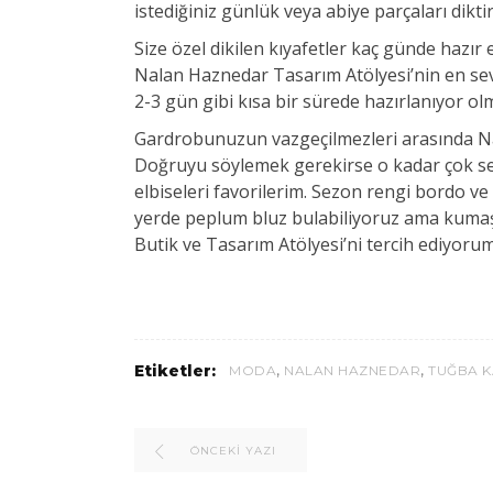
istediğiniz günlük veya abiye parçaları diktir
Size özel dikilen kıyafetler kaç günde hazır e
Nalan Haznedar Tasarım Atölyesi’nin en sevd
2-3 gün gibi kısa bir sürede hazırlanıyor ol
Gardrobunuzun vazgeçilmezleri arasında Na
Doğruyu söylemek gerekirse o kadar çok sevd
elbiseleri favorilerim. Sezon rengi bordo v
yerde peplum bluz bulabiliyoruz ama kumaş 
Butik ve Tasarım Atölyesi’ni tercih ediyorum
,
,
Etiketler:
MODA
NALAN HAZNEDAR
TUĞBA K
ÖNCEKI YAZI