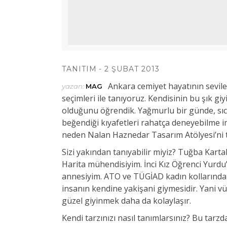
TANITIM
2 ŞUBAT 2013
Ankara cemiyet hayatının sevile
yazan:
MAG
seçimleri ile tanıyoruz. Kendisinin bu şık 
olduğunu öğrendik. Yağmurlu bir günde, sı
beğendiği kıyafetleri rahatça deneyebilme im
neden Nalan Haznedar Tasarım Atölyesi’ni te
Sizi yakından tanıyabilir miyiz? Tuğba Karta
Harita mühendisiyim. İnci Kız Öğrenci Yurdu’n
annesiyim. ATO ve TÜGİAD kadın kollarında
insanın kendine yakişani giymesidir. Yani 
güzel giyinmek daha da kolaylaşır.
Kendi tarzınızı nasıl tanımlarsınız? Bu tar