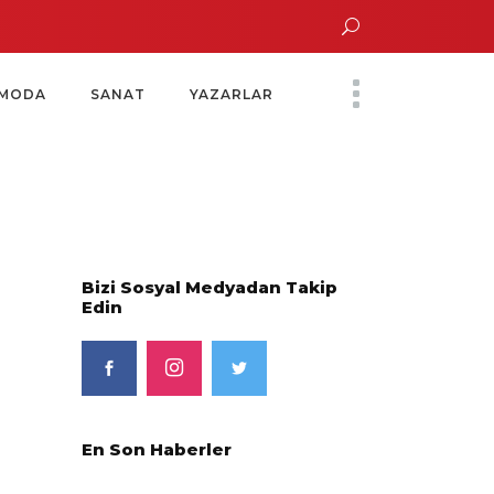
n Altın Saatinde Özel Davet
Yoko Ono Sergisi Özel Bir Davetle Açıldı
Mo
MODA
SANAT
YAZARLAR
Bizi Sosyal Medyadan Takip
Edin
En Son Haberler