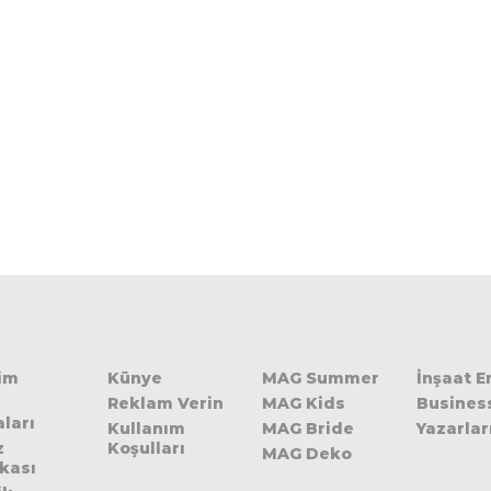
şim
Künye
MAG Summer
İnşaat 
Reklam Verin
MAG Kids
Busines
ları
Kullanım
MAG Bride
Yazarlar
z
Koşulları
MAG Deko
ikası