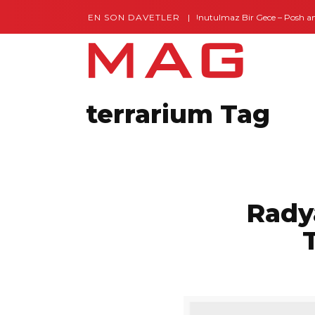
EN SON DAVETLER
Gaziantep’te Unutulmaz Bir Gece – Posh a
terrarium Tag
Rady