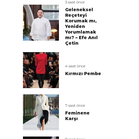
3 saat önce
Geleneksel
Reçeteyi
Korumak mı,
Yeniden
Yorumlamak
mı? – Efe Anıl
Çetin
4 saat önce
Kırmızı Pembe
7 saat önce
Feminene
Karşı