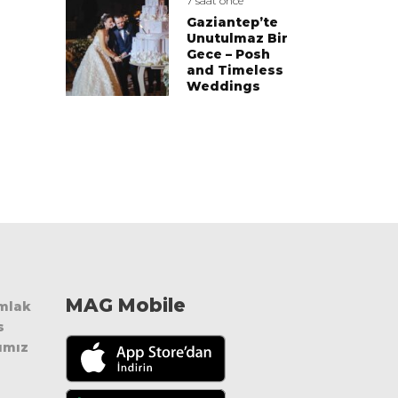
7 saat önce
Gaziantep’te
Unutulmaz Bir
Gece – Posh
and Timeless
Weddings
MAG Mobile
Emlak
s
ımız