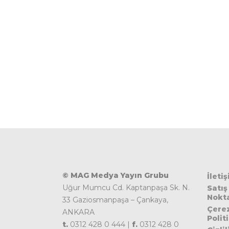
© MAG Medya Yayın Grubu
İleti
Uğur Mumcu Cd. Kaptanpaşa Sk. N.
Satış
Nokta
33 Gaziosmanpaşa – Çankaya,
Çere
ANKARA
Polit
t.
0312 428 0 444 |
f.
0312 428 0