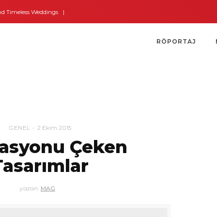
nd Timeless Weddings
Bodrum’dan İngiltere’ye Kısa Bir Yolculuk
Bodrum’u
RÖPORTAJ
GENEL
2 Ekim 2015
asyonu Çeken
Tasarımlar
yazan:
MAG