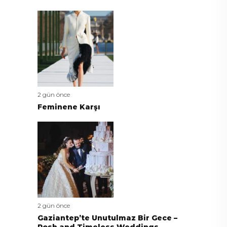
2 gün önce
Feminene Karşı
2 gün önce
Gaziantep’te Unutulmaz Bir Gece –
Posh and Timeless Weddings