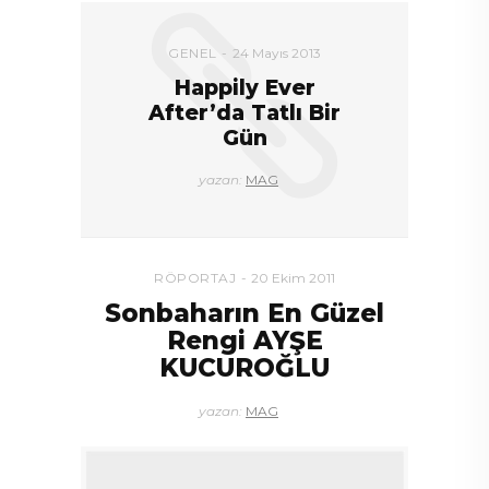
GENEL
24 Mayıs 2013
Happily Ever
After’da Tatlı Bir
Gün
yazan:
MAG
RÖPORTAJ
20 Ekim 2011
Sonbaharın En Güzel
Rengi AYŞE
KUCUROĞLU
yazan:
MAG