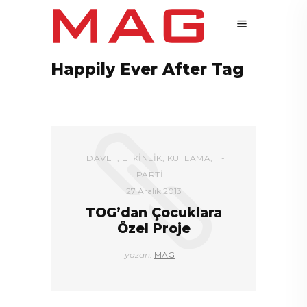
Happily Ever After Tag
DAVET
,
ETKINLIK
,
KUTLAMA
,
PARTI
27 Aralık 2013
TOG’dan Çocuklara
Özel Proje
yazan:
MAG