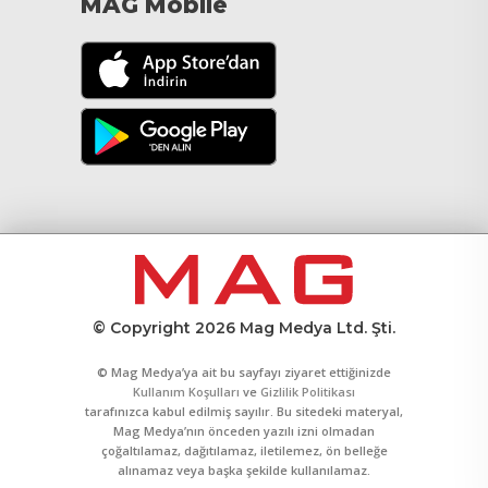
MAG Mobile
© Copyright 2026 Mag Medya Ltd. Şti.
© Mag Medya’ya ait bu sayfayı ziyaret ettiğinizde
Kullanım Koşulları
ve
Gizlilik Politikası
tarafınızca kabul edilmiş sayılır. Bu sitedeki materyal,
Mag Medya’nın önceden yazılı izni olmadan
çoğaltılamaz, dağıtılamaz, iletilemez, ön belleğe
alınamaz veya başka şekilde kullanılamaz.