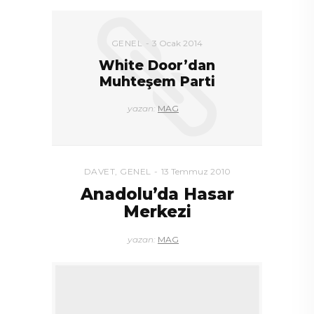
GENEL
3 Ocak 2014
White Door’dan
Muhteşem Parti
yazan:
MAG
DAVET
,
GENEL
13 Temmuz 2010
Anadolu’da Hasar
Merkezi
yazan:
MAG