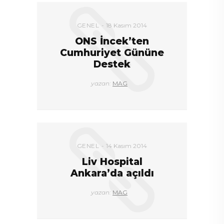
DEVAMI
GENEL
18 Kasım 2014
ONS İncek’ten
Cumhuriyet Gününe
Destek
yazan:
MAG
GENEL
14 Kasım 2014
Liv Hospital
Ankara’da açıldı
yazan:
MAG