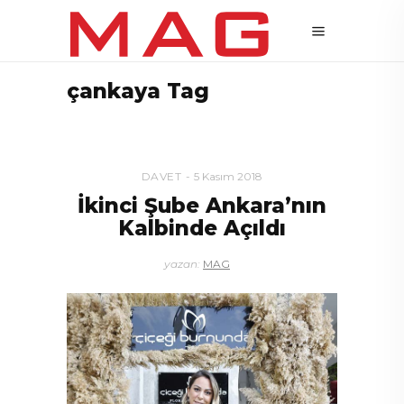
çankaya Tag
DAVET
5 Kasım 2018
İkinci Şube Ankara’nın
Kalbinde Açıldı
yazan:
MAG