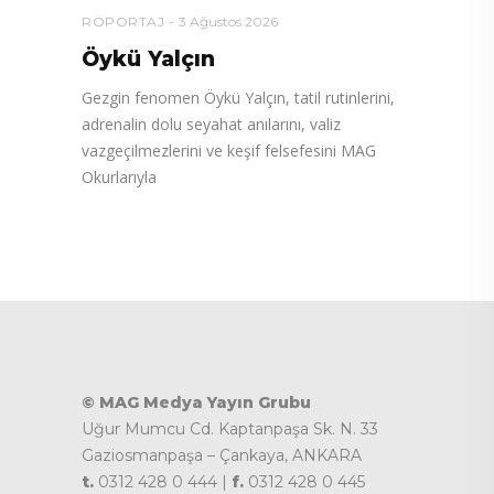
RÖPORTAJ
3 Ağustos 2026
Öykü Yalçın
Gezgin fenomen Öykü Yalçın, tatil rutinlerini,
adrenalin dolu seyahat anılarını, valiz
vazgeçilmezlerini ve keşif felsefesini MAG
Okurlarıyla
© MAG Medya Yayın Grubu
Uğur Mumcu Cd. Kaptanpaşa Sk. N. 33
Gaziosmanpaşa – Çankaya, ANKARA
t.
0312 428 0 444 |
f.
0312 428 0 445