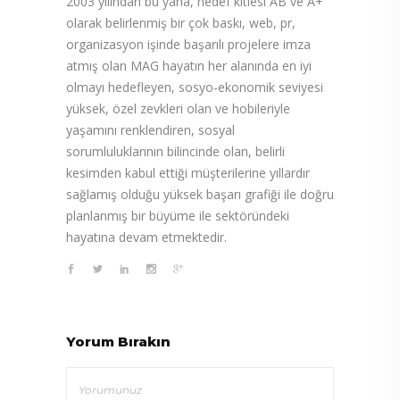
2003 yılından bu yana, hedef kitlesi AB ve A+
olarak belirlenmiş bir çok baskı, web, pr,
organizasyon işinde başarılı projelere imza
atmış olan MAG hayatın her alanında en iyi
olmayı hedefleyen, sosyo-ekonomik seviyesi
yüksek, özel zevkleri olan ve hobileriyle
yaşamını renklendiren, sosyal
sorumluluklarının bilincinde olan, belirli
kesimden kabul ettiği müşterilerine yıllardır
sağlamış olduğu yüksek başarı grafiği ile doğru
planlanmış bir büyüme ile sektöründeki
hayatına devam etmektedir.
Yorum Bırakın