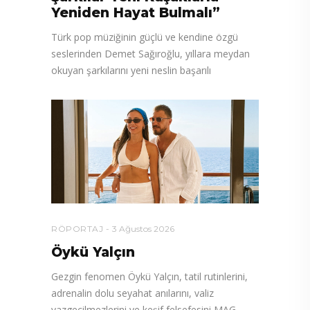
Yeniden Hayat Bulmalı”
Türk pop müziğinin güçlü ve kendine özgü
seslerinden Demet Sağıroğlu, yıllara meydan
okuyan şarkılarını yeni neslin başarılı
RÖPORTAJ
3 Ağustos 2026
Öykü Yalçın
Gezgin fenomen Öykü Yalçın, tatil rutinlerini,
adrenalin dolu seyahat anılarını, valiz
vazgeçilmezlerini ve keşif felsefesini MAG