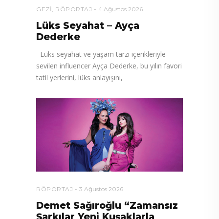
GEZI
,
RÖPORTAJ
4 Ağustos 2026
Lüks Seyahat – Ayça
Dederke
Lüks seyahat ve yaşam tarzı içerikleriyle
sevilen influencer Ayça Dederke, bu yılın favori
tatil yerlerini, lüks anlayışını,
RÖPORTAJ
3 Ağustos 2026
Demet Sağıroğlu “Zamansız
Şarkılar Yeni Kuşaklarla