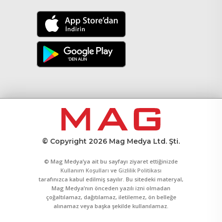
© Copyright 2026 Mag Medya Ltd. Şti.
© Mag Medya’ya ait bu sayfayı ziyaret ettiğinizde
Kullanım Koşulları
ve
Gizlilik Politikası
tarafınızca kabul edilmiş sayılır. Bu sitedeki materyal,
Mag Medya’nın önceden yazılı izni olmadan
çoğaltılamaz, dağıtılamaz, iletilemez, ön belleğe
alınamaz veya başka şekilde kullanılamaz.