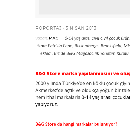
RÖPORTAJ
5 NISAN 2013
yazan:
MAG
0-14 yaş arası cıvıl cıvıl çocuk ür
Store Patrizia Pepe, Bikkembergs, Brooksfield, Mis
ekledi. Biz de B&G Mağazacılık Yönetim Kurulu B
B&G Store marka yapılanmasını ve oluş
2000 yılında Türkiye’de en köklü çocuk giyim
Akmerkez’de açtık ve oldukça yoğun bir talep
hem ithal markalarla
0-14 yaş arası çocukla
yapıyoruz.
B&G Store da hangi markalar bulunuyor?