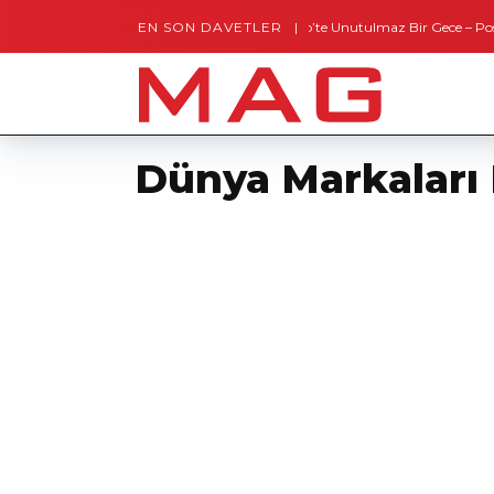
EN SON DAVETLER
Gaziantep’te Unutulmaz Bir Gece – Posh and 
Dünya Markaları