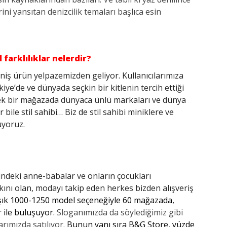
erini yansıtan denizcilik temaları başlıca esin
farklılıklar nelerdir?
eniş ürün yelpazemizden geliyor. Kullanıcılarımıza
iye’de ve dünyada seçkin bir kitlenin tercih ettiği
ek bir mağazada dünyaca ünlü markaları ve dünya
ile stil sahibi… Biz de stil sahibi miniklere ve
uyoruz.
sindeki anne-babalar ve onların çocukları
kını olan, modayı takip eden herkes bizden alışveriş
şık 1000-1250 model seçeneğiyle 60 mağazada,
r ile buluşuyor.
Sloganımızda da söylediğimiz gibi
rımızda satılıyor.
Bunun yanı sıra B&G Store, yüzde