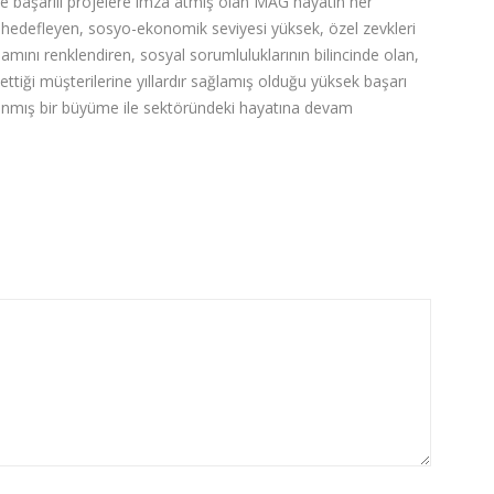
de başarılı projelere imza atmış olan MAG hayatın her
ı hedefleyen, sosyo-ekonomik seviyesi yüksek, özel zevkleri
şamını renklendiren, sosyal sorumluluklarının bilincinde olan,
 ettiği müşterilerine yıllardır sağlamış olduğu yüksek başarı
nlanmış bir büyüme ile sektöründeki hayatına devam