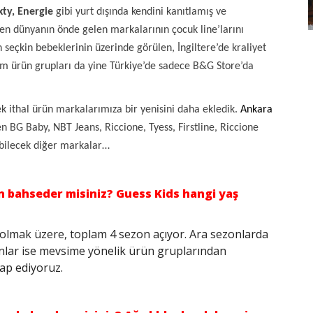
xty, Energie
gibi yurt dışında kendini kanıtlamış ve
ilen dünyanın önde gelen markalarının çocuk line’larını
n seçkin bebeklerinin üzerinde görülen, İngiltere’de kraliyet
m ürün grupları da yine Türkiye’de sadece B&G Store’da
k ithal ürün markalarımıza bir yenisini daha ekledik.
Ankara
en BG Baby, NBT Jeans, Riccione, Tyess, Firstline, Riccione
ebilecek diğer markalar…
 bahseder misiniz? Guess Kids hangi yaş
ra olmak üzere, toplam 4 sezon açıyor. Ara sezonlarda
zonlar ise mevsime yönelik ürün gruplarından
tap ediyoruz.