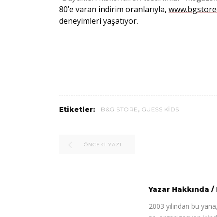
80’e varan indirim oranlarıyla,
www.bgstore
deneyimleri yaşatıyor.
,
Etiketler:
B&G STORE
GUESS KIDS
ÖNCEKI YAZI
Yazar Hakkında
/
2003 yılından bu yana,