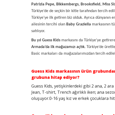
Patrizia Pepe, Bikkembergs, Brooksfield, Miss Si
Türkiye’de de seçkin bir kitle tarafından tercih ed
Türkiye’ye ilk getiren biz olduk. Ayrıca dünyanın e
ailesinin tercihi olan
Baby Graziella
markasının tü
satılıyor.
Bu yıl Guess Kids
markasını da Türkiye’ye getirere
Armada’da ilk mağazamızı açtık.
Türkiye’de üretil
Basic markaları da mağazalarımızdan tercih edil
Guess Kids markasının ürün grubundan
grubuna hitap ediyor?
Guess
Kids, yetişkinlerdeki gibi 2 ana, 2 a
Jean, T-shirt, Trench ağırlıklı iken; ana se
oluşuyor.
0-16 yaş kız ve erkek çocuklara hi