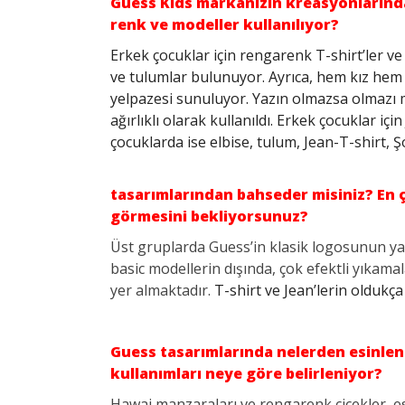
Guess Kids markanızın kreasyonlarında
renk ve modeller kullanılıyor?
Erkek çocuklar için rengarenk T-shirt’ler ve 
ve tulumlar bulunuyor. Ayrıca, hem kız hem d
yelpazesi sunuluyor. Yazın olmazsa olmazı m
ağırlıklı olarak kullanıldı. Erkek çocuklar iç
çocuklarda ise elbise, tulum, Jean-T-shirt, Ş
tasarımlarından bahseder misiniz? En ç
görmesini bekliyorsunuz?
Üst gruplarda
Guess
’in klasik logosunun yan
basic modellerin dışında, çok efektli yıkamal
yer almaktadır.
T-shirt ve Jean’lerin oldukç
Guess tasarımlarında nelerden esinlen
kullanımları neye göre belirleniyor?
Hawai manzaraları ve rengarenk çiçekler, esi