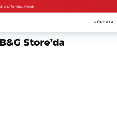
Timeless Weddings
Bodrum’dan İngiltere’ye Kısa Bir Yolculuk
Bodrum’un 
RÖPORTAJ
 B&G Store’da