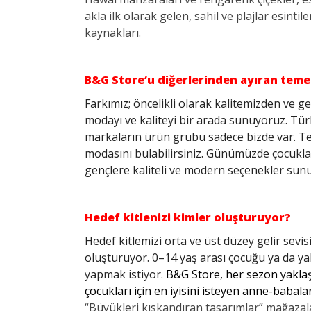
akla ilk olarak gelen, sahil ve plajlar esintil
kaynakları.
B&G Store‘u diğerlerinden ayıran temel 
Farkımız; öncelikli olarak kalitemizden ve g
modayı ve kaliteyi bir arada sunuyoruz. Türk
markaların ürün grubu sadece bizde var. T
modasını bulabilirsiniz. Günümüzde çocuklar b
gençlere kaliteli ve modern seçenekler sun
Hedef kitlenizi kimler oluşturuyor?
Hedef kitlemizi orta ve üst düzey gelir sevi
oluşturuyor. 0–14 yaş arası çocuğu ya da ya
yapmak istiyor.
B&G Store, her sezon yakla
çocukları için en iyisini isteyen anne-babala
“Büyükleri kıskandıran tasarımlar” mağazala