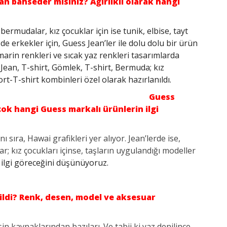
n bahseder misiniz? Ağırlıklı olarak hangi
bermudalar, kız çocuklar için ise tunik, elbise, tayt
e erkekler için, Guess Jean’ler ile dolu dolu bir ürün
arin renkleri ve sıcak yaz renkleri tasarımlarda
in Jean, T-shirt, Gömlek, T-shirt, Bermuda; kız
ort-T-shirt kombinleri özel olarak hazırlanıldı.
Guess
ok hangi Guess markalı ürünlerin ilgi
ı sıra, Hawai grafikleri yer alıyor. Jean’lerde ise,
ar; kız çocukları içinse, taşların uygulandığı modeller
a ilgi göreceğini düşünüyoruz.
ildi? Renk, desen, model ve aksesuar
n kaynaklarından bazıları. Ve tabii ki yaz denilince