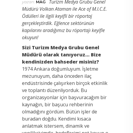
Turizm Medya Grubu Genel
yazan:
MAG
Müdürü Volkan Ataman ile Ace of M.I.C.E.
Ödülleri ile ilgili keyifli bir röportaj
gerçekleştirdik. Eğlence sektörünün
kapılarını aradığımız bu röportajı keyifle
okuyun!
Sizi Turizm Medya Grubu Genel
Müdürü olarak tanıyoruz… Bize
kendinizden bahseder misiniz?
1974 Ankara doğumluyum. İşletme
mezunuyum, daha önceden ilaç
endüstrisinde çalışırken birçok etkinlik
ve toplantı düzenliyorduk. Bu
organizasyonlar için başvuracağım bir
kaynağın, bir başucu rehberinin
olmadığını gördüm. Bütün işler de
buradan doğdu. Kendimi kısaca
anlatmak istersem, dinamik ve
yenilikçiyimdir, hedeflerimi net koyup o