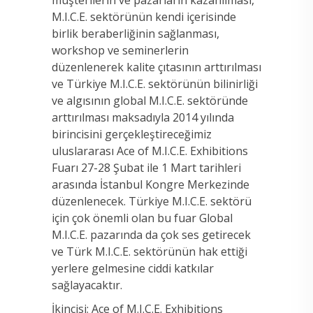
M.I.C.E. sektörünün kendi içerisinde
birlik beraberliğinin sağlanması,
workshop ve seminerlerin
düzenlenerek kalite çıtasının arttırılması
ve Türkiye M.I.C.E. sektörünün bilinirliği
ve algısının global M.I.C.E. sektöründe
arttırılması maksadıyla 2014 yılında
birincisini gerçekleştireceğimiz
uluslararası Ace of M.I.C.E. Exhibitions
Fuarı 27-28 Şubat ile 1 Mart tarihleri
arasında İstanbul Kongre Merkezinde
düzenlenecek. Türkiye M.I.C.E. sektörü
için çok önemli olan bu fuar Global
M.I.C.E. pazarında da çok ses getirecek
ve Türk M.I.C.E. sektörünün hak ettiği
yerlere gelmesine ciddi katkılar
sağlayacaktır.
İkincisi; Ace of M.I.C.E. Exhibitions