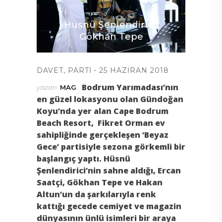
Hüsnü Şenlendirici,
Gökhan Tepe
DAVET
,
PARTI
25 HAZIRAN 2018
Bodrum Yarımadası’nın
yazan:
MAG
en güzel lokasyonu olan Gündoğan
ılmaz
Koyu’nda yer alan Cape Bodrum
Beach Resort, Fikret Orman ev
sahipliğinde gerçekleşen ‘Beyaz
Gece’ partisiyle sezona görkemli bir
başlangıç yaptı. Hüsnü
Şenlendirici’nin sahne aldığı, Ercan
Saatçi, Gökhan Tepe ve Hakan
Altun’un da şarkılarıyla renk
kattığı gecede cemiyet ve magazin
dünyasının ünlü isimleri bir araya