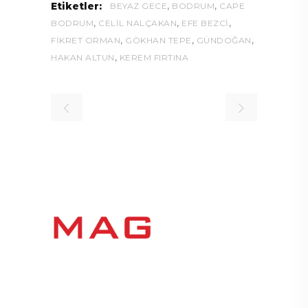
,
,
Etiketler:
BEYAZ GECE
BODRUM
CAPE
,
,
,
BODRUM
CELIL NALÇAKAN
EFE BEZCI
,
,
,
FIKRET ORMAN
GÖKHAN TEPE
GÜNDOĞAN
,
HAKAN ALTUN
KEREM FIRTINA