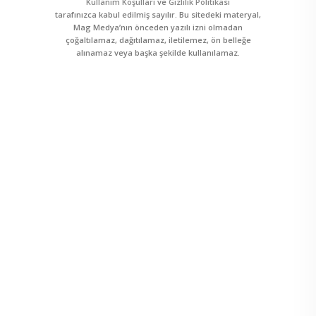
Kullanım Koşulları
ve
Gizlilik Politikası
tarafınızca kabul edilmiş sayılır. Bu sitedeki materyal,
Mag Medya’nın önceden yazılı izni olmadan
çoğaltılamaz, dağıtılamaz, iletilemez, ön belleğe
alınamaz veya başka şekilde kullanılamaz.