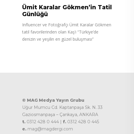
Ümit Karalar Gökmen’in Tatil
Günlüğü
Influencer ve Fotoğrafçı Ümit Karalar Gökmen
tatil favorilerinden olan Kaş’ı “Türkiye’de
denizin ve yeşilin en güzel buluşması”
© MAG Medya Yayın Grubu
Uğur Mumcu Cd. Kaptanpaşa Sk. N. 33
Gaziosmanpaşa – Çankaya, ANKARA
t.
0312 428 0 444 |
f.
0312 428 0 445
e.
mag@magdergi.com