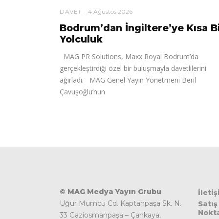
DAVET
4 Ağustos 2026
Bodrum’dan İngiltere’ye Kısa B
Yolculuk
MAG PR Solutions, Maxx Royal Bodrum’da
gerçekleştirdiği özel bir buluşmayla davetlilerini
ağırladı. MAG Genel Yayın Yönetmeni Beril
Çavuşoğlu’nun
© MAG Medya Yayın Grubu
İleti
Uğur Mumcu Cd. Kaptanpaşa Sk. N.
Satış
Nokta
33 Gaziosmanpaşa – Çankaya,