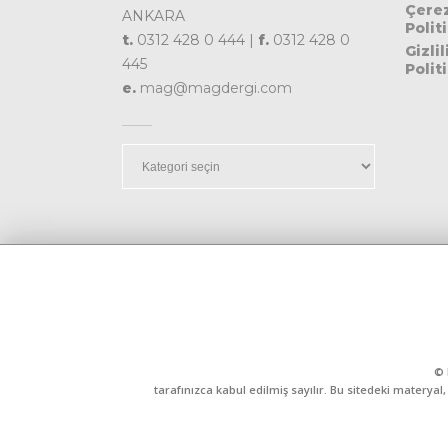
Çere
ANKARA
Polit
t.
0312 428 0 444 |
f.
0312 428 0
Gizlil
445
Polit
e.
mag@magdergi.com
Kategoriler
© 
tarafınızca kabul edilmiş sayılır. Bu sitedeki matery