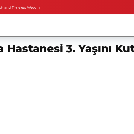
Timeless Weddings
Bodrum’dan İngiltere’ye Kısa Bir Yolculuk
Bodrum’un 
Hastanesi 3. Yaşını Kut