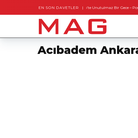
EN SON DAVETLER
Gaziantep’te Unutulmaz Bir Gece – Posh and 
Acıbadem Ankara 