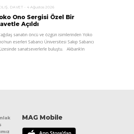
ILIŞ
,
DAVET
4 Ağustos 2026
oko Ono Sergisi Özel Bir
avetle Açıldı
ğdaş sanatın öncü ve özgün isimlerinden Yoko
o’nun eserleri Sabancı Üniversitesi Sakıp Sabancı
zesinde sanatseverlerle buluştu. Akbank’ın
MAG Mobile
Emlak
s
ımız