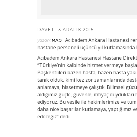
DAVET
3 ARALIK 2015
Acıbadem Ankara Hastanesi renk
yazan:
MAG
hastane personeli üçüncü yıl kutlamasında b
Acıbadem Ankara Hastanesi Hastane Direkt
“Türkiye’nin kalbinde hizmet vermeye başlad
Başkentlileri bazen hasta, bazen hasta yakı
tanık olduk, kimi kez zor zamanlarında des
anlamaya, hissetmeye çalıştık. Bilimsel gü
aldığımız güçle, güvenle, ihtiyaç duydukları
ediyoruz. Bu vesile ile hekimlerimize ve tü
daha nice başarılar kutlamaya, yaptığımız v
edeceğiz” dedi.