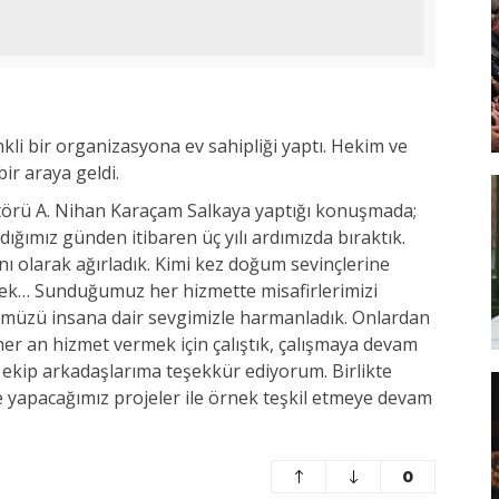
li bir organizasyona ev sahipliği yaptı. Hekim ve
ir araya geldi.
örü A. Nihan Karaçam Salkaya yaptığı konuşmada;
ığımız günden itibaren üç yılı ardımızda bıraktık.
nı olarak ağırladık. Kimi kez doğum sevinçlerine
tek… Sunduğumuz her hizmette misafirlerimizi
cümüzü insana dair sevgimizle harmanladık. Onlardan
 her an hizmet vermek için çalıştık, çalışmaya devam
m ekip arkadaşlarıma teşekkür ediyorum. Birlikte
e yapacağımız projeler ile örnek teşkil etmeye devam
0