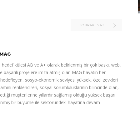
SONRAKI YAZI
MAG
 hedef kitlesi AB ve A+ olarak belirlenmiş bir çok baskı, web,
de başarılı projelere imza atmış olan MAG hayatın her
ı hedefleyen, sosyo-ekonomik seviyesi yüksek, özel zevkleri
şamını renklendiren, sosyal sorumluluklarının bilincinde olan,
 ettiği müşterilerine yıllardır sağlamış olduğu yüksek başarı
nlanmış bir büyüme ile sektöründeki hayatına devam