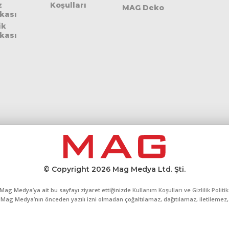
z
Koşulları
MAG Deko
ikası
ik
ikası
© Copyright 2026 Mag Medya Ltd. Şti.
Mag Medya’ya ait bu sayfayı ziyaret ettiğinizde
Kullanım Koşulları
ve
Gizlilik Politi
al, Mag Medya’nın önceden yazılı izni olmadan çoğaltılamaz, dağıtılamaz, iletilemez