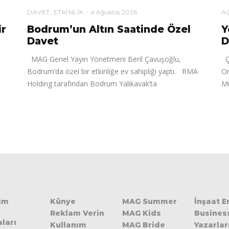
DAVET
,
ETKINLIK
4 Ağustos 2026
AÇ
ir
Bodrum’un Altın Saatinde Özel
Y
Davet
D
MAG Genel Yayın Yönetmeni Beril Çavuşoğlu,
Ça
Bodrum’da özel bir etkinliğe ev sahipliği yaptı. RMA
On
Holding tarafından Bodrum Yalıkavak’ta
Mü
şim
Künye
MAG Summer
İnşaat 
Reklam Verin
MAG Kids
Busines
ları
Kullanım
MAG Bride
Yazarlar