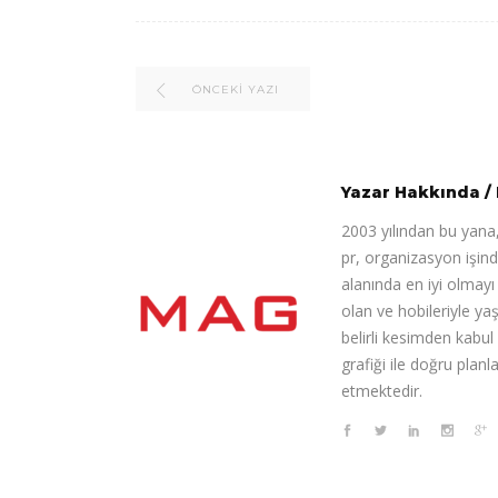
ÖNCEKI YAZI
Yazar Hakkında
/
2003 yılından bu yana,
pr, organizasyon işin
alanında en iyi olmay
olan ve hobileriyle ya
belirli kesimden kabul
grafiği ile doğru pla
etmektedir.