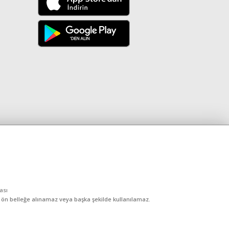
kası
, ön belleğe alınamaz veya başka şekilde kullanılamaz.