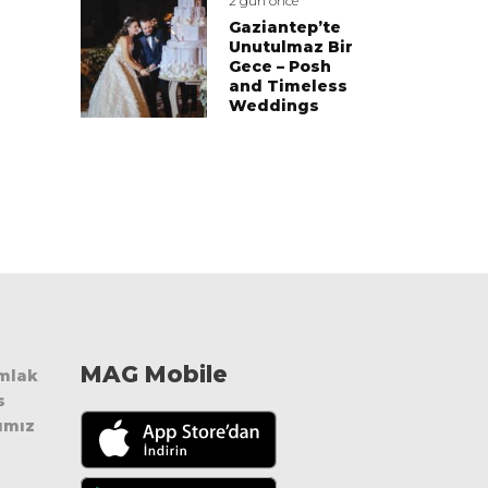
2 gün önce
Gaziantep’te
Unutulmaz Bir
Gece – Posh
and Timeless
Weddings
MAG Mobile
Emlak
s
ımız