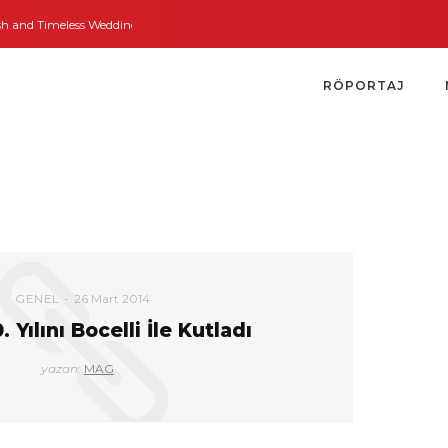
and Timeless Weddings
Bodrum’dan İngiltere’ye Kısa Bir Yolculuk
Bodrum’
RÖPORTAJ
GENEL
26 Mart 2014
 Yılını Bocelli İle Kutladı
yazan:
MAG