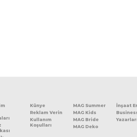
şim
Künye
MAG Summer
İnşaat 
Reklam Verin
MAG Kids
Busines
ları
Kullanım
MAG Bride
Yazarlar
z
Koşulları
MAG Deko
ikası