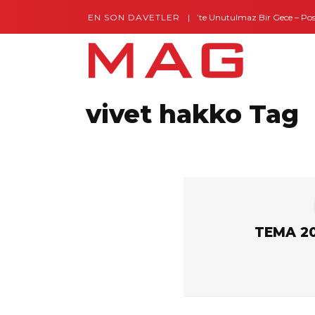
EN SON DAVETLER
Gaziantep’te Unutulmaz Bir Gece – Posh 
vivet hakko Tag
TEMA 20.