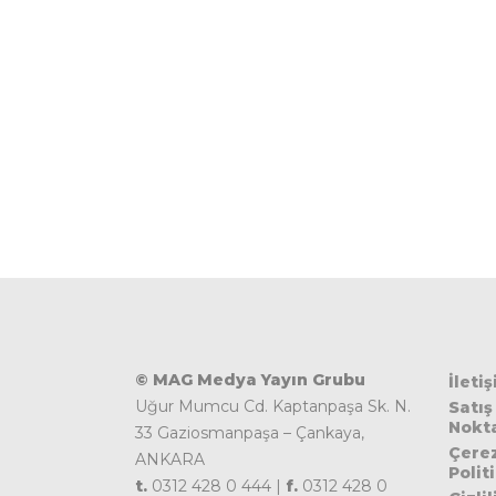
© MAG Medya Yayın Grubu
İleti
Uğur Mumcu Cd. Kaptanpaşa Sk. N.
Satış
Nokta
33 Gaziosmanpaşa – Çankaya,
Çere
ANKARA
Polit
t.
0312 428 0 444 |
f.
0312 428 0