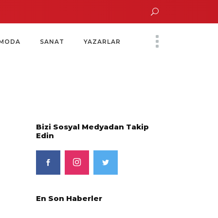
un Altın Saatinde Özel Davet
Yoko Ono Sergisi Özel Bir Davetle Açıldı
M
MODA
SANAT
YAZARLAR
Bizi Sosyal Medyadan Takip
Edin
En Son Haberler