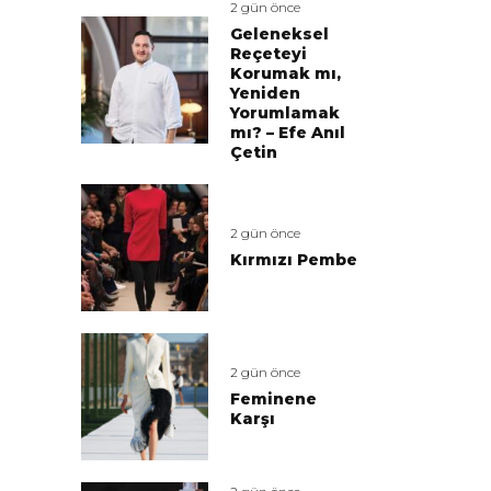
2 gün önce
Geleneksel
Reçeteyi
Korumak mı,
Yeniden
Yorumlamak
mı? – Efe Anıl
Çetin
2 gün önce
Kırmızı Pembe
2 gün önce
Feminene
Karşı