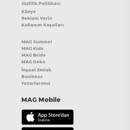
Gizlilik Politikası
Künye
Reklam Verin
Kullanım Koşulları
MAG Summer
MAG Kids
MAG Bride
MAG Deko
İnşaat Emlak
Business
Yazarlarımız
MAG Mobile