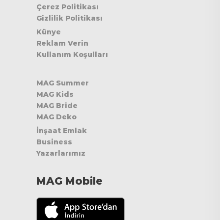
Çerez Politikası
Gizlilik Politikası
Künye
Reklam Verin
Kullanım Koşulları
MAG Summer
MAG Kids
MAG Bride
MAG Deko
İnşaat Emlak
Business
Yazarlarımız
MAG Mobile