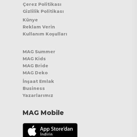
Çerez Politikası
Gizlilik Politikası
Künye
Reklam Verin
Kullanım Koşulları
MAG Summer
MAG Kids
MAG Bride
MAG Deko
İnşaat Emlak
Business
Yazarlarımız
MAG Mobile