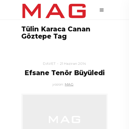
Tülin Karaca Canan
Göztepe Tag
DAVET
21 Haziran 2014
Efsane Tenör Büyüledi
yazan:
MAG