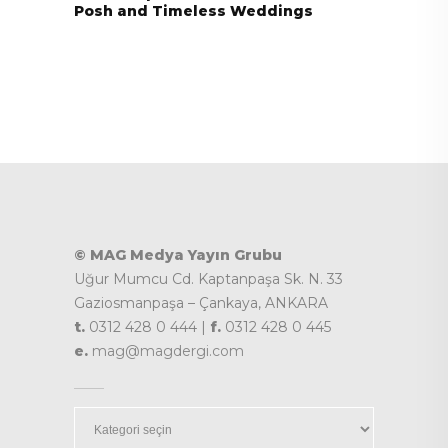
Posh and Timeless Weddings
© MAG Medya Yayın Grubu
Uğur Mumcu Cd. Kaptanpaşa Sk. N. 33
Gaziosmanpaşa – Çankaya, ANKARA
t.
0312 428 0 444 |
f.
0312 428 0 445
e.
mag@magdergi.com
Kategoriler