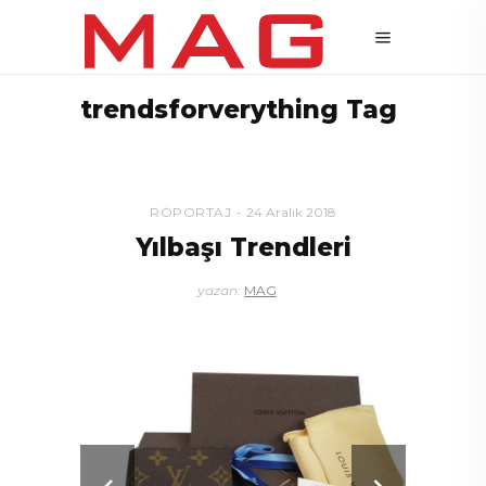
trendsforverything Tag
RÖPORTAJ
24 Aralık 2018
Yılbaşı Trendleri
yazan:
MAG