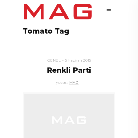
Tomato Tag
GENEL
5 Haziran 2015
Renkli Parti
yazan:
MAG