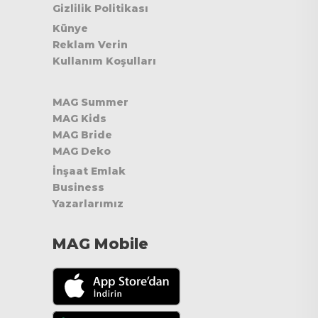
Gizlilik Politikası
Künye
Reklam Verin
Kullanım Koşulları
MAG Summer
MAG Kids
MAG Bride
MAG Deko
İnşaat Emlak
Business
Yazarlarımız
MAG Mobile