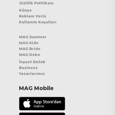
Gizlilik Politikası
Künye
Reklam Verin
Kullanım Koşulları
MAG Summer
MAG Kids
MAG Bride
MAG Deko
İnşaat Emlak
Business
Yazarlarımız
MAG Mobile