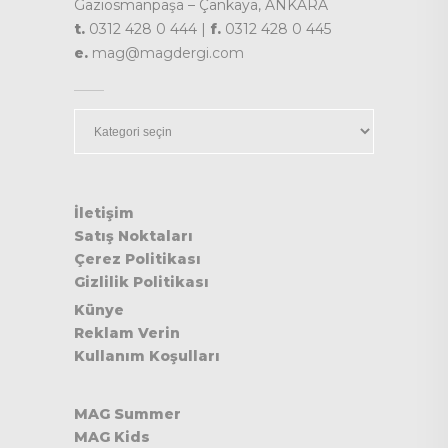
Gaziosmanpaşa – Çankaya, ANKARA
t.
0312 428 0 444 |
f.
0312 428 0 445
e.
mag@magdergi.com
Kategoriler
İletişim
Satış Noktaları
Çerez Politikası
Gizlilik Politikası
Künye
Reklam Verin
Kullanım Koşulları
MAG Summer
MAG Kids