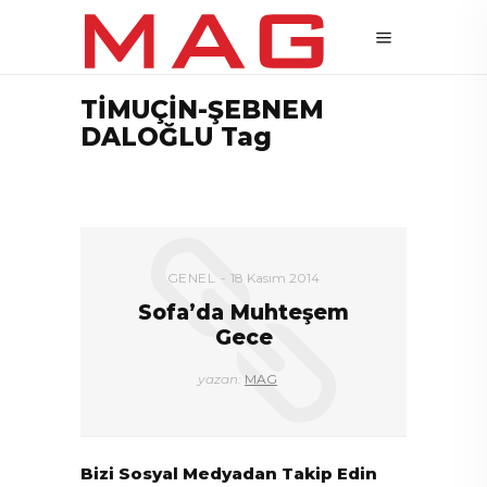
TİMUÇİN-ŞEBNEM
DALOĞLU Tag
GENEL
18 Kasım 2014
Sofa’da Muhteşem
Gece
yazan:
MAG
Bizi Sosyal Medyadan Takip Edin