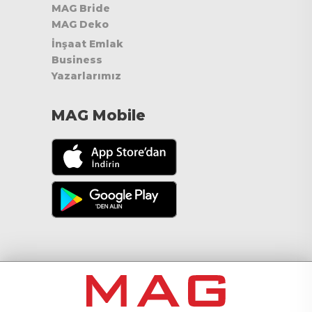
MAG Bride
MAG Deko
İnşaat Emlak
Business
Yazarlarımız
MAG Mobile