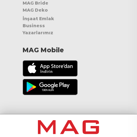
MAG Bride
MAG Deko
İnşaat Emlak
Business
Yazarlarımız
MAG Mobile