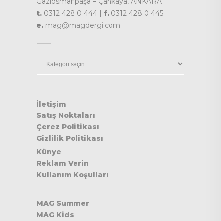
Gaziosmanpaşa – Çankaya, ANKARA
t.
0312 428 0 444 |
f.
0312 428 0 445
e.
mag@magdergi.com
Kategoriler
İletişim
Satış Noktaları
Çerez Politikası
Gizlilik Politikası
Künye
Reklam Verin
Kullanım Koşulları
MAG Summer
MAG Kids