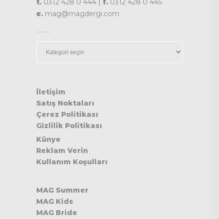
t.
0312 428 0 444 |
f.
0312 428 0 445
e.
mag@magdergi.com
Kategoriler
İletişim
Satış Noktaları
Çerez Politikası
Gizlilik Politikası
Künye
Reklam Verin
Kullanım Koşulları
MAG Summer
MAG Kids
MAG Bride