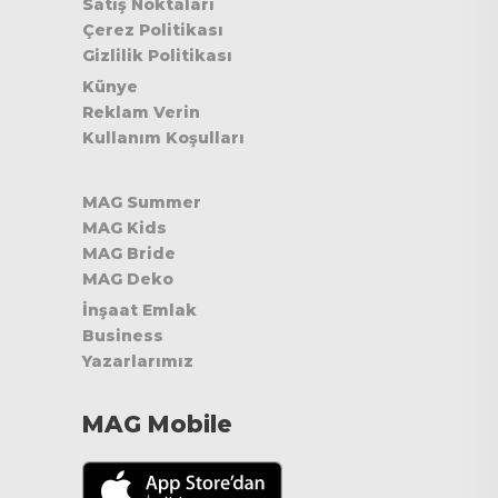
Satış Noktaları
Çerez Politikası
Gizlilik Politikası
Künye
Reklam Verin
Kullanım Koşulları
MAG Summer
MAG Kids
MAG Bride
MAG Deko
İnşaat Emlak
Business
Yazarlarımız
MAG Mobile