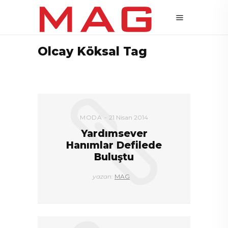
Olcay Köksal Tag
MODA
21 Nisan 2014
Yardımsever
Hanımlar Defilede
Buluştu
yazan:
MAG