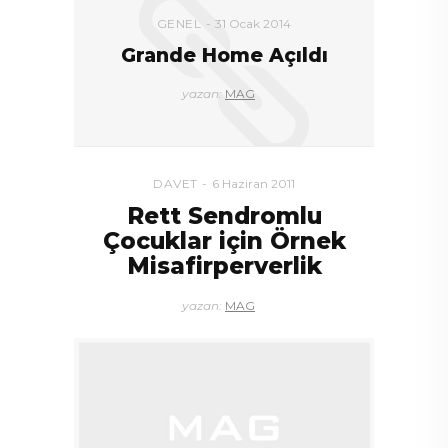
GENEL
31 Ocak 2014
Grande Home Açıldı
yazan:
MAG
DAVET
6 Haziran 2011
Rett Sendromlu
Çocuklar için Örnek
Misafirperverlik
yazan:
MAG