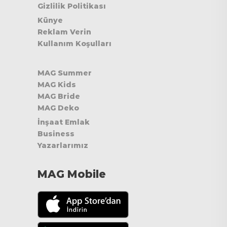
Gizlilik Politikası
Künye
Reklam Verin
Kullanım Koşulları
MAG Summer
MAG Kids
MAG Bride
MAG Deko
İnşaat Emlak
Business
Yazarlarımız
MAG Mobile