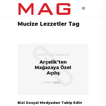
Mucize Lezzetler Tag
MODA
29 Ocak 2014
Arçelik’ten
Mağazaya Özel
Açılış
yazan:
MAG
Bizi Sosyal Medyadan Takip Edin