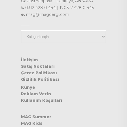
Gaziosmanpaşa – Çankaya, ANKARA
t.
0312 428 0 444 |
f.
0312 428 0 445
e.
mag@magdergi.com
Kategoriler
İletişim
Satış Noktaları
Çerez Politikası
Gizlilik Politikası
Künye
Reklam Verin
Kullanım Koşulları
MAG Summer
MAG Kids