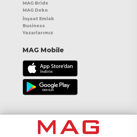
MAG Bride
MAG Deko
İnşaat Emlak
Business
Yazarlarımız
MAG Mobile