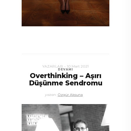
YAZARLAR
10 Mart 2021
DEVAMI
Overthinking – Aşırı
Düşünme Sendromu
yazan:
Özgür Aksuna