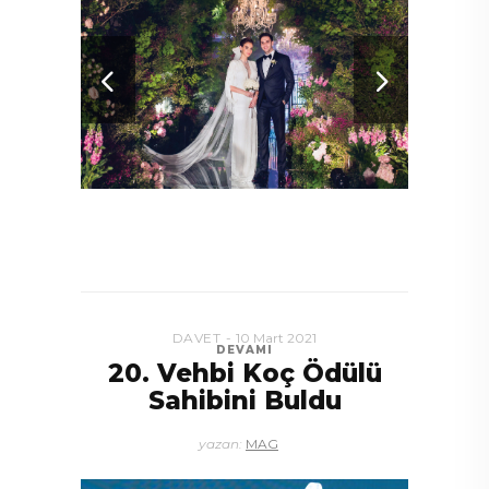
DAVET
10 Mart 2021
DEVAMI
20. Vehbi Koç Ödülü
Sahibini Buldu
yazan:
MAG