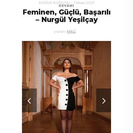
KAPAK KONUSU
1 Nisan 2021
DEVAMI
Feminen, Güçlü, Başarılı
– Nurgül Yeşilçay
yazan:
MAG