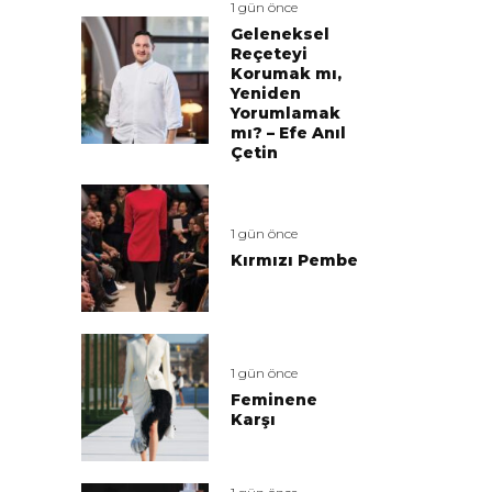
1 gün önce
Geleneksel
Reçeteyi
Korumak mı,
Yeniden
Yorumlamak
mı? – Efe Anıl
Çetin
1 gün önce
Kırmızı Pembe
1 gün önce
Feminene
Karşı