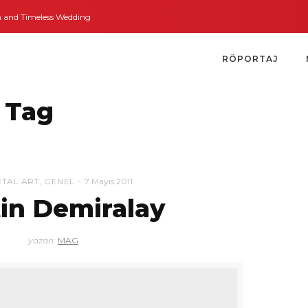
nd Timeless Weddings
Bodrum’dan İngiltere’ye Kısa Bir Yolculuk
Bodrum’u
RÖPORTAJ
 Tag
ITAL ART
,
GENEL
7 Mayıs 2011
in Demiralay
yazan:
MAG