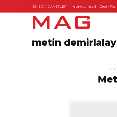
EN SON DAVETLER
Gaziantep’te Unutulmaz Bir Gece – Posh a
metin demirlalay
DIG
Met