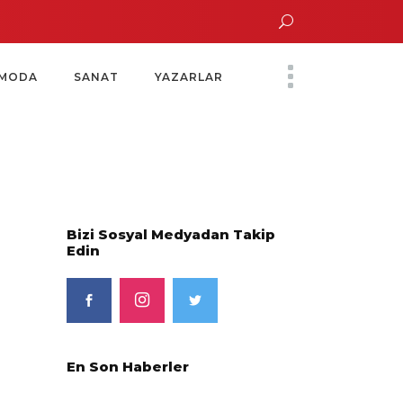
n Altın Saatinde Özel Davet
Yoko Ono Sergisi Özel Bir Davetle Açıldı
Mo
MODA
SANAT
YAZARLAR
Bizi Sosyal Medyadan Takip
Edin
En Son Haberler