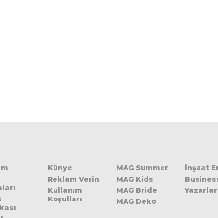
şim
Künye
MAG Summer
İnşaat 
Reklam Verin
MAG Kids
Busines
ları
Kullanım
MAG Bride
Yazarlar
z
Koşulları
MAG Deko
ikası