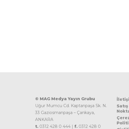
© MAG Medya Yayın Grubu
İleti
Uğur Mumcu Cd. Kaptanpaşa Sk. N.
Satış
Nokta
33 Gaziosmanpaşa – Çankaya,
Çere
ANKARA
Polit
t.
0312 428 0 444 |
f.
0312 428 0