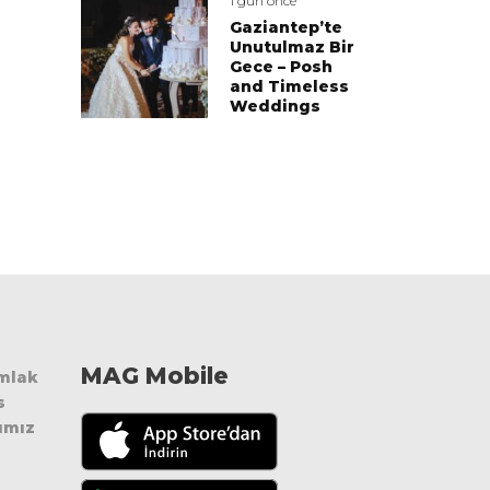
1 gün önce
Gaziantep’te
Unutulmaz Bir
Gece – Posh
and Timeless
Weddings
MAG Mobile
Emlak
s
ımız