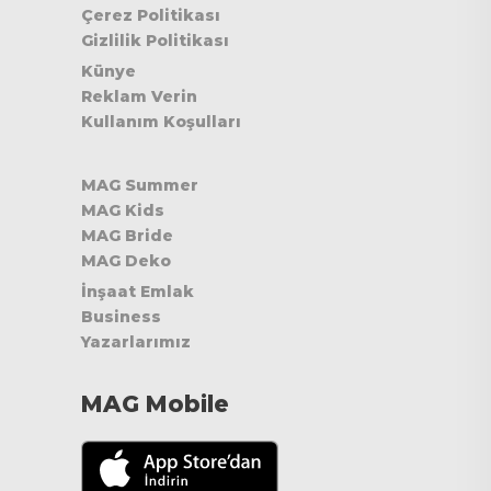
Çerez Politikası
Gizlilik Politikası
Künye
Reklam Verin
Kullanım Koşulları
MAG Summer
MAG Kids
MAG Bride
MAG Deko
İnşaat Emlak
Business
Yazarlarımız
MAG Mobile