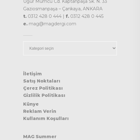
Uğur Mumcu Cd. Kaptanpaşa Sk. N. 33
Gaziosmanpaşa – Çankaya, ANKARA
t.
0312 428 0 444 |
f.
0312 428 0 445
e.
mag@magdergi.com
Kategoriler
İletişim
Satış Noktaları
Çerez Politikası
Gizlilik Politikası
Künye
Reklam Verin
Kullanım Koşulları
MAG Summer