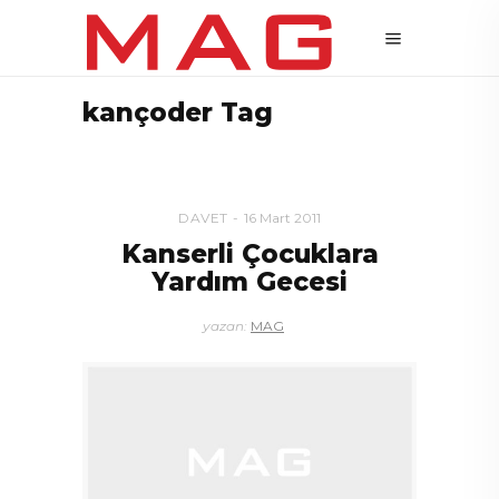
kançoder Tag
DAVET
16 Mart 2011
Kanserli Çocuklara
Yardım Gecesi
yazan:
MAG