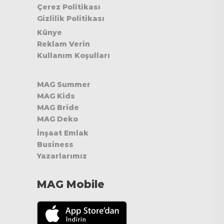
Çerez Politikası
Gizlilik Politikası
Künye
Reklam Verin
Kullanım Koşulları
MAG Summer
MAG Kids
MAG Bride
MAG Deko
İnşaat Emlak
Business
Yazarlarımız
MAG Mobile