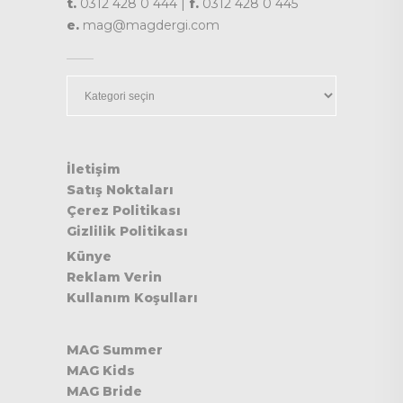
t.
0312 428 0 444 |
f.
0312 428 0 445
e.
mag@magdergi.com
Kategoriler
İletişim
Satış Noktaları
Çerez Politikası
Gizlilik Politikası
Künye
Reklam Verin
Kullanım Koşulları
MAG Summer
MAG Kids
MAG Bride