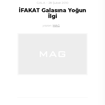
GALA
28 Şubat 2010
İFAKAT Galasına Yoğun
İlgi
yazan:
MAG