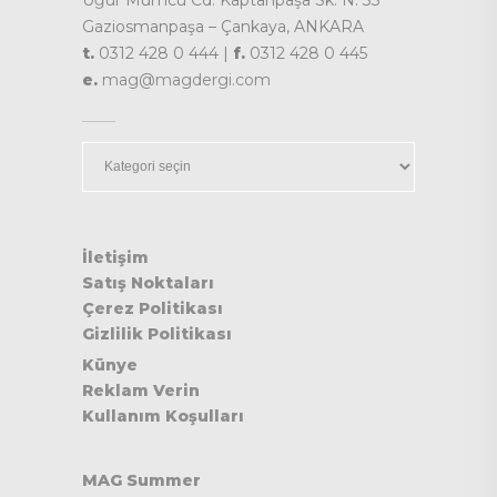
Gaziosmanpaşa – Çankaya, ANKARA
t.
0312 428 0 444 |
f.
0312 428 0 445
e.
mag@magdergi.com
Kategoriler
İletişim
Satış Noktaları
Çerez Politikası
Gizlilik Politikası
Künye
Reklam Verin
Kullanım Koşulları
MAG Summer