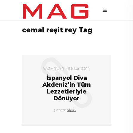
cemal reşit rey Tag
YAZARLAR
5 Nisan 2014
İspanyol Diva
Akdeniz’in Tüm
Lezzetleriyle
Dönüyor
yazan:
MAG