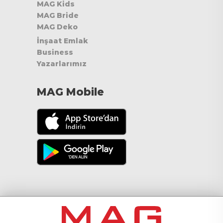
MAG Kids
MAG Bride
MAG Deko
İnşaat Emlak
Business
Yazarlarımız
MAG Mobile