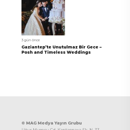
3 gün önce
Gaziantep’te Unutulmaz Bir Gece –
Posh and Timeless Weddings
© MAG Medya Yayın Grubu
Uğur Mumcu Cd. Kaptanpaşa Sk. N. 33