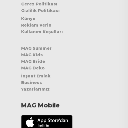
Çerez Politikası
Gizlilik Politikası
Künye
Reklam Verin
Kullanım Koşulları
MAG Summer
MAG Kids
MAG Bride
MAG Deko
İnşaat Emlak
Business
Yazarlarımız
MAG Mobile