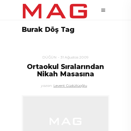
Burak Döş Tag
DÜĞÜN
31 Ağustos 2009
Ortaokul Sıralarından
Nikah Masasına
yazan:
Levent Güdüllüoğlu