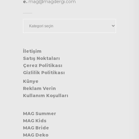
e.
mag@magdergi.com
Kategoriler
İletişim
Satış Noktaları
Çerez Politikası
Gizlilik Politikası
Künye
Reklam Verin
Kullanım Koşulları
MAG Summer
MAG Kids
MAG Bride
MAG Deko