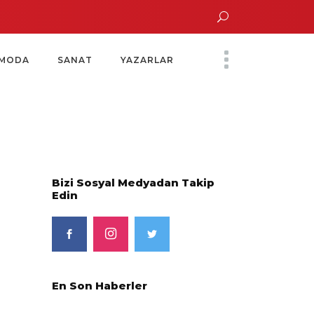
un Altın Saatinde Özel Davet
Yoko Ono Sergisi Özel Bir Davetle Açıldı
M
MODA
SANAT
YAZARLAR
Bizi Sosyal Medyadan Takip
Edin
En Son Haberler