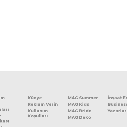
şim
Künye
MAG Summer
İnşaat 
Reklam Verin
MAG Kids
Busines
ları
Kullanım
MAG Bride
Yazarlar
z
Koşulları
MAG Deko
ikası