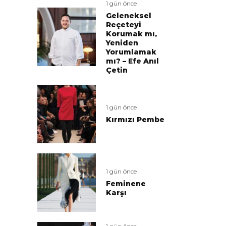
1 gün önce
Geleneksel
Reçeteyi
Korumak mı,
Yeniden
Yorumlamak
mı? – Efe Anıl
Çetin
1 gün önce
Kırmızı Pembe
1 gün önce
Feminene
Karşı