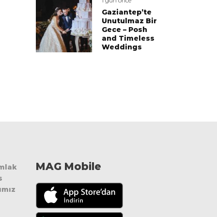
1 gün önce
Gaziantep’te
Unutulmaz Bir
Gece – Posh
and Timeless
Weddings
MAG Mobile
Emlak
s
ımız