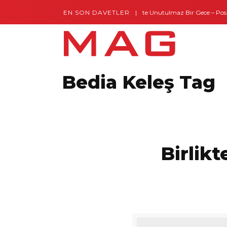
EN SON DAVETLER
Gaziantep’te Unutulmaz Bir Gece – Posh 
Bedia Keleş Tag
Birlikte