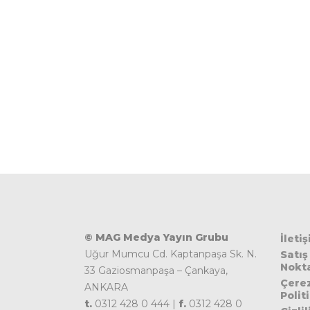
© MAG Medya Yayın Grubu
İleti
Uğur Mumcu Cd. Kaptanpaşa Sk. N.
Satış
Nokta
33 Gaziosmanpaşa – Çankaya,
Çere
ANKARA
Polit
t.
0312 428 0 444 |
f.
0312 428 0