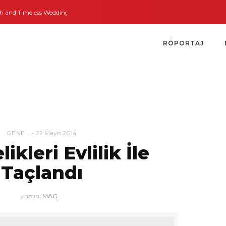
and Timeless Weddings
Bodrum’dan İngiltere’ye Kısa Bir Yolculuk
Bodrum’
RÖPORTAJ
GENEL
22 Mayıs 2014
likleri Evlilik İle
Taçlandı
yazan:
MAG