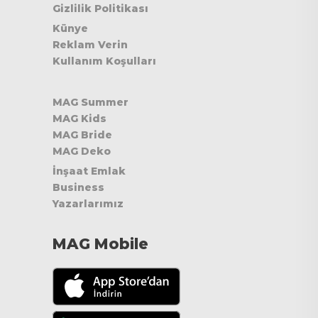
Gizlilik Politikası
Künye
Reklam Verin
Kullanım Koşulları
MAG Summer
MAG Kids
MAG Bride
MAG Deko
İnşaat Emlak
Business
Yazarlarımız
MAG Mobile