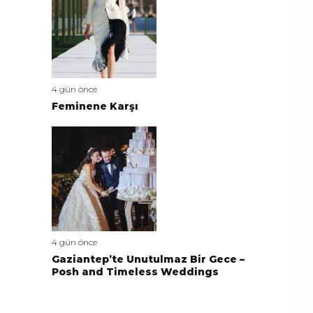
4 gün önce
Feminene Karşı
4 gün önce
Gaziantep’te Unutulmaz Bir Gece –
Posh and Timeless Weddings