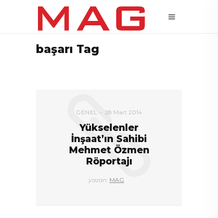
başarı Tag
GENEL
28 Mart 2014
Yükselenler
İnşaat’ın Sahibi
Mehmet Özmen
Röportajı
yazan:
MAG