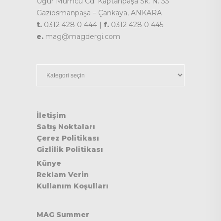
Uğur Mumcu Cd. Kaptanpaşa Sk. N. 33
Gaziosmanpaşa – Çankaya, ANKARA
t.
0312 428 0 444 |
f.
0312 428 0 445
e.
mag@magdergi.com
Kategoriler
İletişim
Satış Noktaları
Çerez Politikası
Gizlilik Politikası
Künye
Reklam Verin
Kullanım Koşulları
MAG Summer