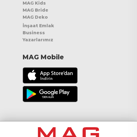
MAG Kids
MAG Bride
MAG Deko
İnşaat Emlak
Business
Yazarlarımız
MAG Mobile