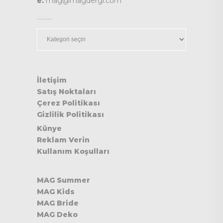
e.
mag@magdergi.com
Kategoriler
İletişim
Satış Noktaları
Çerez Politikası
Gizlilik Politikası
Künye
Reklam Verin
Kullanım Koşulları
MAG Summer
MAG Kids
MAG Bride
MAG Deko