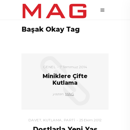
Başak Okay Tag
GENEL
7 Temmuz 2014
Miniklere Çifte
Kutlama
yazan:
MAG
DAVET
,
KUTLAMA
,
PARTI
25 Ekim 2012
Dostlarla Yeni Yaş