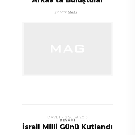
Arkas’ta Buluştular
yazan:
MAG
DAVET
2 Şubat 2013
DEVAMI
İsrail Milli Günü Kutlandı