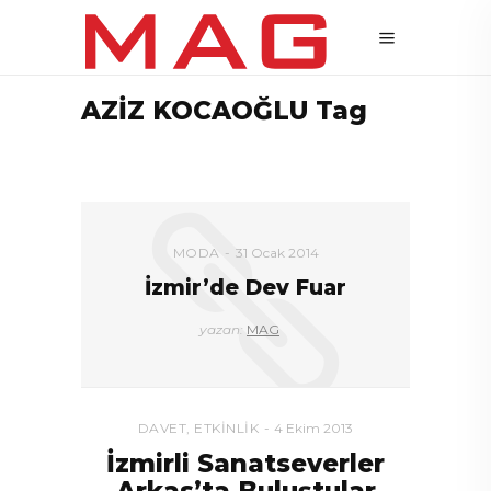
AZİZ KOCAOĞLU Tag
MODA
31 Ocak 2014
İzmir’de Dev Fuar
yazan:
MAG
DAVET
,
ETKINLIK
4 Ekim 2013
İzmirli Sanatseverler