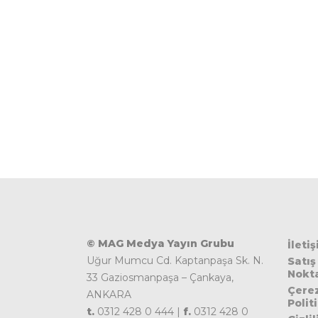
© MAG Medya Yayın Grubu
İleti
Uğur Mumcu Cd. Kaptanpaşa Sk. N.
Satış
Nokta
33 Gaziosmanpaşa – Çankaya,
Çere
ANKARA
Polit
t.
0312 428 0 444 |
f.
0312 428 0