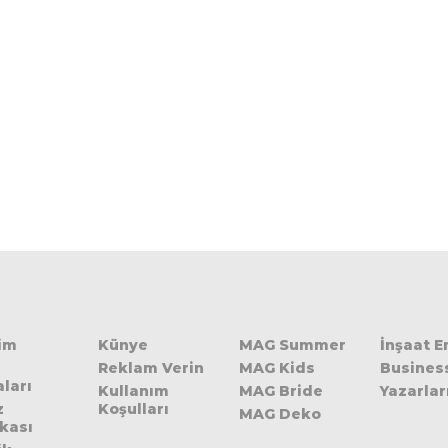
şim
Künye
MAG Summer
İnşaat 
Reklam Verin
MAG Kids
Busines
ları
Kullanım
MAG Bride
Yazarlar
z
Koşulları
MAG Deko
ikası