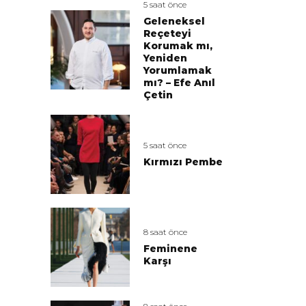
5 saat önce
Geleneksel
Reçeteyi
Korumak mı,
Yeniden
Yorumlamak
mı? – Efe Anıl
Çetin
5 saat önce
Kırmızı Pembe
8 saat önce
Feminene
Karşı