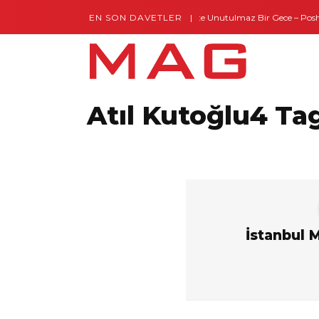
EN SON DAVETLER
Gaziantep’te Unutulmaz Bir Gece – Posh a
Montes by Missoni Kapılarını Açtı
Atıl Kutoğlu4 Ta
İstanbul 