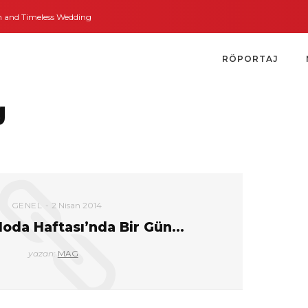
nd Timeless Weddings
Bodrum’dan İngiltere’ye Kısa Bir Yolculuk
Bodrum’
RÖPORTAJ
g
GENEL
2 Nisan 2014
Moda Haftası’nda Bir Gün…
yazan:
MAG