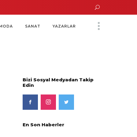
un Altın Saatinde Özel Davet
Yoko Ono Sergisi Özel Bir Davetle Açıldı
MODA
SANAT
YAZARLAR
Bizi Sosyal Medyadan Takip
Edin
En Son Haberler