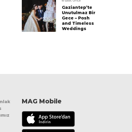
8 saat önce
Gaziantep’te
Unutulmaz Bir
Gece – Posh
and Timeless
Weddings
MAG Mobile
Emlak
s
ımız