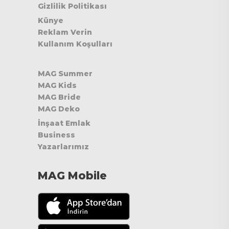
Gizlilik Politikası
Künye
Reklam Verin
Kullanım Koşulları
MAG Summer
MAG Kids
MAG Bride
MAG Deko
İnşaat Emlak
Business
Yazarlarımız
MAG Mobile