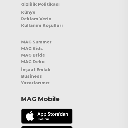
Gizlilik Politikası
Künye
Reklam Verin
Kullanım Koşulları
MAG Summer
MAG Kids
MAG Bride
MAG Deko
İnşaat Emlak
Business
Yazarlarımız
MAG Mobile