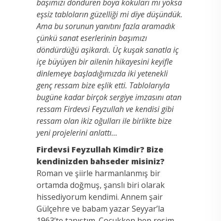
başımızı döndüren boya kokuları mı yoksa
eşsiz tabloların güzelliği mi diye düşündük.
Ama bu sorunun yanıtını fazla aramadık
çünkü sanat eserlerinin başımızı
döndürdüğü aşikardı. Üç kuşak sanatla iç
içe büyüyen bir ailenin hikayesini keyifle
dinlemeye başladığımızda iki yetenekli
genç ressam bize eşlik etti. Tablolarıyla
bugüne kadar birçok sergiye imzasını atan
ressam Firdevsi Feyzullah ve kendisi gibi
ressam olan ikiz oğulları ile birlikte bize
yeni projelerini anlattı…
Firdevsi Feyzullah Kimdir? Bize
kendinizden bahseder misiniz?
Roman ve şiirle harmanlanmış bir
ortamda doğmuş, şanslı biri olarak
hissediyorum kendimi. Annem şair
Gülçehre ve babam yazar Seyyar’la
1963’te tanıştım. Çocukken hep resim