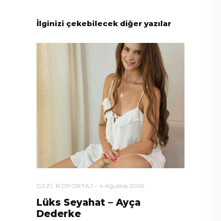
İlginizi çekebilecek diğer yazılar
GEZI
,
RÖPORTAJ
4 Ağustos 2026
Lüks Seyahat – Ayça
Dederke