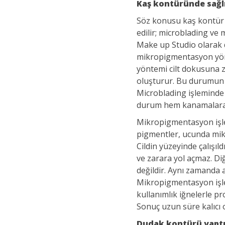
Kaş kontüründe sağl
Söz konusu kaş kontür 
edilir; microblading v
Make up Studio olarak
mikropigmentasyon yön
yöntemi cilt dokusuna za
oluşturur. Bu durumun 
Microblading işleminde i
durum hem kanamalara h
Mikropigmentasyon işl
pigmentler, ucunda mikro
Cildin yüzeyinde çalışı
ve zarara yol açmaz. Di
değildir. Aynı zamanda a
Mikropigmentasyon işle
kullanımlık iğnelerle pro
Sonuç uzun süre kalıcı 
Dudak kontürü yaptı