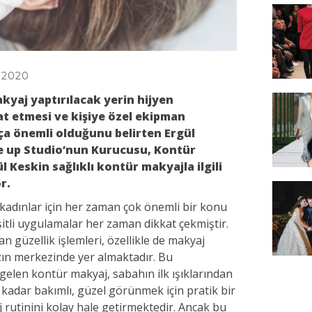
 2020
kyaj yaptırılacak yerin hijyen
at etmesi ve kişiye özel ekipman
a önemli olduğunu belirten Ergül
 up Studio’nun Kurucusu, Kontür
 Keskin sağlıklı kontür makyajla ilgili
r.
 kadınlar için her zaman çok önemli bir konu
şitli uygulamalar her zaman dikkat çekmiştir.
an güzellik işlemleri, özellikle de makyaj
zın merkezinde yer almaktadır. Bu
elen kontür makyaj, sabahın ilk ışıklarından
kadar bakımlı, güzel görünmek için pratik bir
rutinini kolay hale getirmektedir. Ancak bu