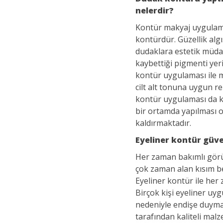
nelerdir?
Kontür makyaj uygulama
kontürdür. Güzellik alg
dudaklara estetik müda
kaybettiği pigmenti ye
kontür uygulaması ile
cilt alt tonuna uygun r
kontür uygulaması da kiş
bir ortamda yapılması 
kaldırmaktadır.
Eyeliner kontür güve
Her zaman bakımlı görü
çok zaman alan kısım be
Eyeliner kontür ile her
Birçok kişi eyeliner uy
nedeniyle endişe duymak
tarafından kaliteli mal