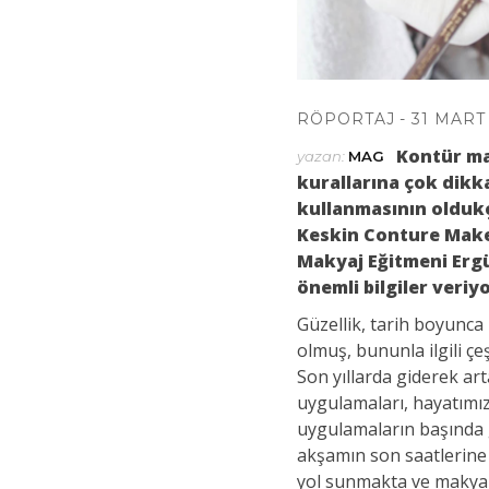
RÖPORTAJ
31 MART
Kontür ma
yazan:
MAG
kurallarına çok dikk
kullanmasının oldukç
Keskin Conture Make
Makyaj Eğitmeni Ergül
önemli bilgiler veriyo
Güzellik, tarih boyunca
olmuş, bununla ilgili çe
Son yıllarda giderek art
uygulamaları, hayatımı
uygulamaların başında g
akşamın son saatlerine 
yol sunmakta ve makyaj 