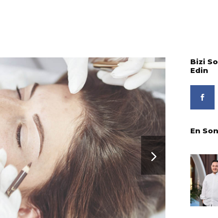
Bizi S
Edin
En Son