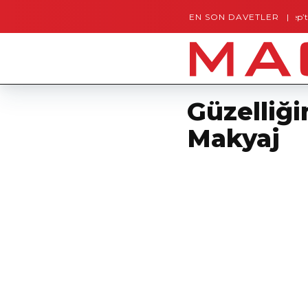
EN SON DAVETLER
Gaziantep’te Unutul
Güzelliği
Makyaj