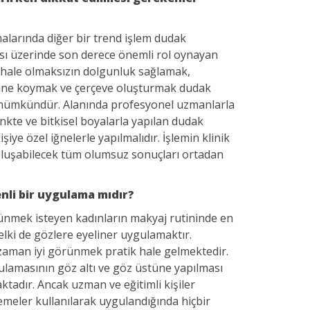
larında diğer bir trend işlem dudak
ısı üzerinde son derece önemli rol oynayan
hale olmaksızın dolgunluk sağlamak,
rine koymak ve çerçeve oluşturmak dudak
 mümkündür. Alanında profesyonel uzmanlarla
enkte ve bitkisel boyalarla yapılan dudak
iye özel iğnelerle yapılmalıdır. İşlemin klinik
oluşabilecek tüm olumsuz sonuçları ortadan
nli bir uygulama mıdır?
nmek isteyen kadınların makyaj rutininde en
lki de gözlere eyeliner uygulamaktır.
 zaman iyi görünmek pratik hale gelmektedir.
gulamasının göz altı ve göz üstüne yapılması
tadır. Ancak uzman ve eğitimli kişiler
zemeler kullanılarak uygulandığında hiçbir