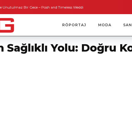
maz Bir Gece – Posh and Timeless Weddings
Bodrum’dan İngiltere’ye Kısa 
RÖPORTAJ
MODA
SAN
n Sağlıklı Yolu: Doğru K