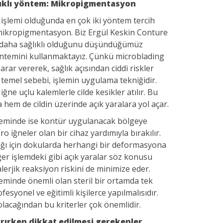
ıklı yöntem: Mikropigmentasyon
işlemi olduğunda en çok iki yöntem tercih
e mikropigmentasyon. Biz Ergül Keskin Conture
 daha sağlıklı olduğunu düşündüğümüz
temini kullanmaktayız. Çünkü microblading
rar vererek, sağlık açısından ciddi riskler
temel sebebi, işlemin uygulama tekniğidir.
ğne uçlu kalemlerle cilde kesikler atılır. Bu
em de cildin üzerinde açık yaralara yol açar.
eminde ise kontür uygulanacak bölgeye
 iğneler olan bir cihaz yardımıyla bırakılır.
ldığı için dokularda herhangi bir deformasyona
ğer işlemdeki gibi açık yaralar söz konusu
lerjik reaksiyon riskini de minimize eder.
minde önemli olan steril bir ortamda tek
fesyonel ve eğitimli kişilerce yapılmalısıdır.
olacağından bu kriterler çok önemlidir.
rırken dikkat edilmesi gerekenler