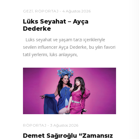
GEZI
,
RÖPORTAJ
4 Ağustos 2026
Lüks Seyahat – Ayça
Dederke
Lüks seyahat ve yaşam tarzı içerikleriyle
sevilen influencer Ayça Dederke, bu yılın favori
tatil yerlerini, lüks anlayışını,
RÖPORTAJ
3 Ağustos 2026
Demet Sağıroğlu “Zamansız