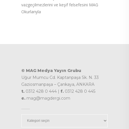
vazgeçilmezlerini ve keşif felsefesini MAG
Okurlarıyla
© MAG Medya Yayın Grubu
Uğur Mumcu Cd. Kaptanpaşa Sk. N. 33
Gaziosmanpaşa – Çankaya, ANKARA
t.
0312 428 0 444 |
f.
0312 428 0 445
e.
mag@magdergi.com
Kategoriler