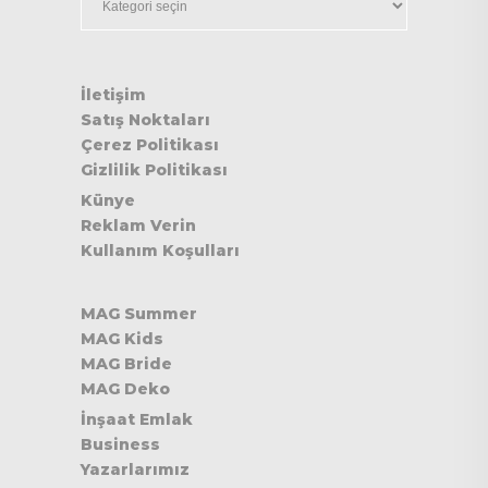
İletişim
Satış Noktaları
Çerez Politikası
Gizlilik Politikası
Künye
Reklam Verin
Kullanım Koşulları
MAG Summer
MAG Kids
MAG Bride
MAG Deko
İnşaat Emlak
Business
Yazarlarımız