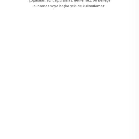
çoğaltılamaz, dağıtılamaz, iletilemez, ön belleğe
alınamaz veya başka şekilde kullanılamaz.