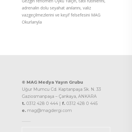
Gezgin fenomen Öykü Yalçın, tatil rutinlerini,
adrenalin dolu seyahat anılarını, valiz
vazgeçilmezlerini ve keşif felsefesini MAG
Okurlarıyla
© MAG Medya Yayın Grubu
Uğur Mumcu Cd. Kaptanpaşa Sk. N. 33
Gaziosmanpaşa – Çankaya, ANKARA
t.
0312 428 0 444 |
f.
0312 428 0 445
e.
mag@magdergi.com
Kategoriler