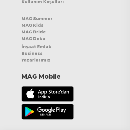
Kullanım Koşulları
MAG Summer
MAG Kids
MAG Bride
MAG Deko
İnşaat Emlak
Business
Yazarlarımız
MAG Mobile