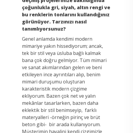
Geçmiş projelerinize bakıldığında
çoğunlukla gri, siyah, altın rengi ve
bu renklerin tonlarını kullandığınız
görünüyor. Tarzınızı nasıl
tanımlıyorsunuz?
Genel anlamda kendimi modern
mimariye yakın hissediyorum; ancak,
tek bir stil veya üsluba bağlı kalmak
bana çok doğru gelmiyor. Tüm mimari
ve sanat akımlarından gelen ve beni
etkileyen ince ayrıntıları alıp, benim
mimari duruşumu oluşturan
karakteristik modern çizgime
ekliyorum. Bazen çok net ve yalın
mekânlar tasarlarken, bazen daha
eklektik bir stil benimseyip, farklı
materyalleri -örneğin pirinç ve brüt
beton gibi- bir arada kullanıyorum.
Müşterimin hayalini kendi çizgimizle