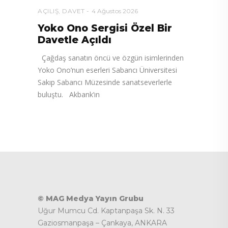
AÇILIŞ
,
DAVET
4 Ağustos 2026
Yoko Ono Sergisi Özel Bir
Davetle Açıldı
Çağdaş sanatın öncü ve özgün isimlerinden
Yoko Ono’nun eserleri Sabancı Üniversitesi
Sakıp Sabancı Müzesinde sanatseverlerle
buluştu. Akbank’ın
© MAG Medya Yayın Grubu
Uğur Mumcu Cd. Kaptanpaşa Sk. N. 33
Gaziosmanpaşa – Çankaya, ANKARA