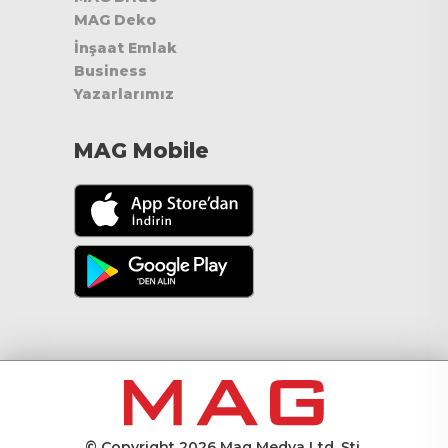
MAG Deko
İnşaat Emlak
Business
Yazarlarımız
MAG Mobile
© Copyright 2026 Mag Medya Ltd. Şti.