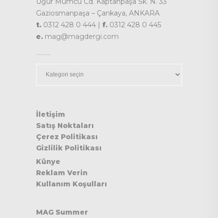
Uğur Mumcu Cd. Kaptanpaşa Sk. N. 33
Gaziosmanpaşa – Çankaya, ANKARA
t.
0312 428 0 444 |
f.
0312 428 0 445
e.
mag@magdergi.com
Kategoriler
İletişim
Satış Noktaları
Çerez Politikası
Gizlilik Politikası
Künye
Reklam Verin
Kullanım Koşulları
MAG Summer