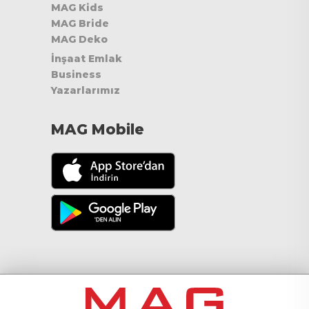
MAG Kids
MAG Bride
MAG Deko
İnşaat Emlak
Business
Yazarlarımız
MAG Mobile