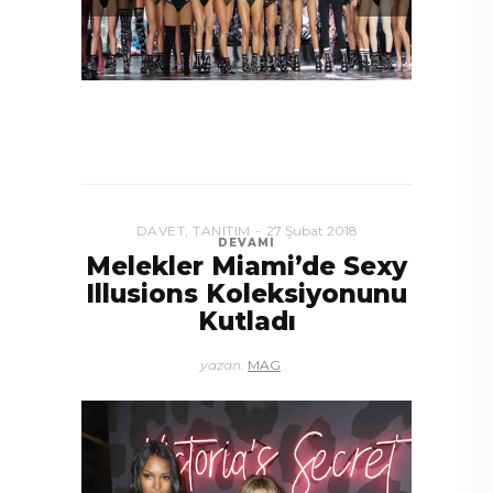
DAVET
,
TANITIM
27 Şubat 2018
DEVAMI
Melekler Miami’de Sexy
Illusions Koleksiyonunu
Kutladı
yazan:
MAG