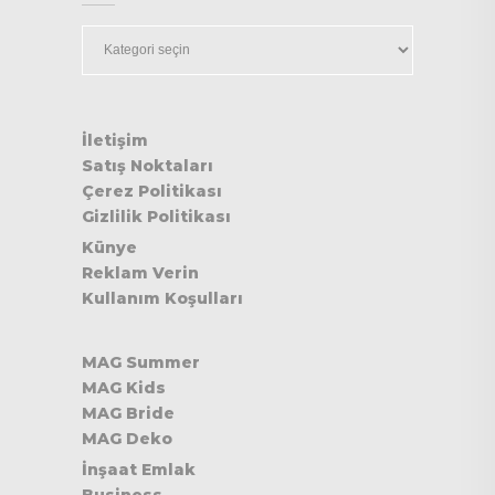
Kategoriler
İletişim
Satış Noktaları
Çerez Politikası
Gizlilik Politikası
Künye
Reklam Verin
Kullanım Koşulları
MAG Summer
MAG Kids
MAG Bride
MAG Deko
İnşaat Emlak
Business